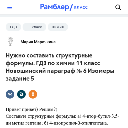
?
ГДЗ
11 класс
Химия
Новошинский И.И.
Мария Марочкина
Нужно составить структурные
формулы. ГДЗ по химии 11 класс
Новошинский параграф № 6 Изомеры
задание 5
Привет привет) Решим?)
Составьте структурные формулы: а) 4-втор-бутил-3,5-
ди метил гептана; б) 4-изопропил-З-этилгептана.