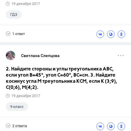
19 декабря 2017
ГДЗ
1 ответ
Светлана Слепцова
2. Найдите стороны и углы треугольника АВС,
если угол В=45°, угол С=60°, ВС=см. 3. Найдите
косинус угла М треугольника КСМ, если К (3;9),
С(0;6), М(4;2).
19 декабря 2017
9 класс
2 ответа