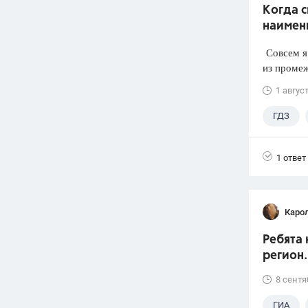
Когда 
наимен
Совсем я 
из промеж
1 авгус
ГДЗ
1 ответ
Каро
Ребята 
регион.
8 сентя
ГИА