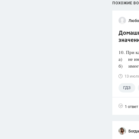
ПОХОЖИЕ В
Любо
Домашня
значени
10. При к
а) не им
б) имеет 
13 июл
ГДЗ
1 ответ
Богд