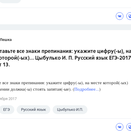
 Лешка
ставьте все знаки препинания: укажите цифру(-ы), н
оторой(-ых)... Цыбулько И. П. Русский язык ЕГЭ-2017
 13.
е все знаки препинания: укажите цифру(-ы), на месте которой(-ых)
ении должна(-ы) стоять запятая(-ые). (
Подробнее...
)
ября 2017
ЕГЭ
Русский язык
Цыбулько И.П.