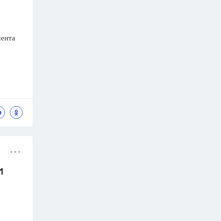
мента
1