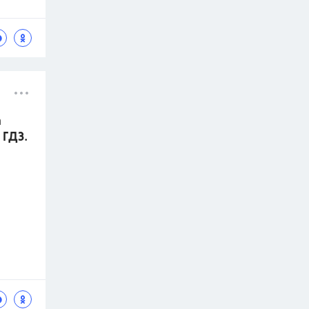
а
 ГДЗ.