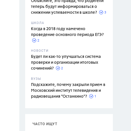
Объясните, это правда, что родители
теперь будут информироваться о
3
снижении успеваемости в школе?
ШКОЛА
спитание
Когда в 2018 году намечено
проведение основного периода ЕГЭ?
2
НОВОСТИ
Будет ли как-то улучшаться система
проверки и организации итоговых
2
сочинений?
ВУЗЫ
Подскажите, почему закрыли прием в
Московский институт телевидения и
1
радиовещания "Останкино"?
ЧАСТО ИЩУТ