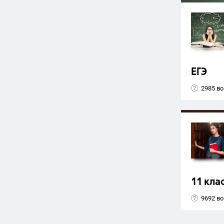
ЕГЭ
2985 в
11 кла
9692 в