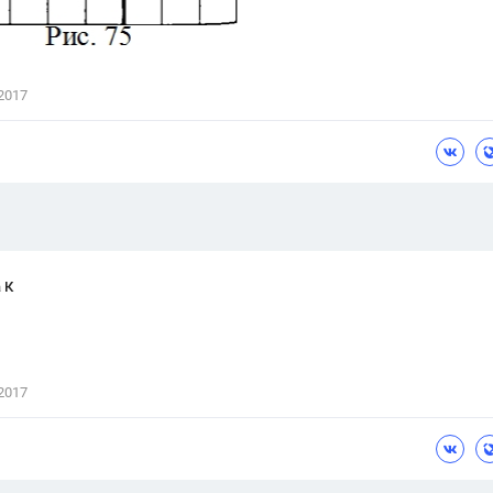
2017
 К
2017