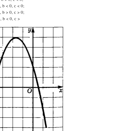
b < 0, с < 0;
Цветков Л. А.
b > 0, с > 0;
 b < 0, с >
Психология
Отношения,
Любовь,
Красота,
Во
ПОКАЗАТЬ ВСЕ