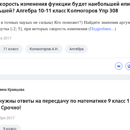
скорость изменения функции будет наибольшей или
ьшей? Алгебра 10-11 класс Колмогоров Упр 308
в точных науках не сильна) Кто поможет?) Найдите значения аргу
утка [-2; 5], при которых скорость изменения (
Подробнее...
)
та 2017
11 класс
Колмогоров А.Н.
Алгебра
лина Кравцова
нужны ответы на пересдачу по математике 9 класс 1
 Срочно!
бря 2017
9 класс