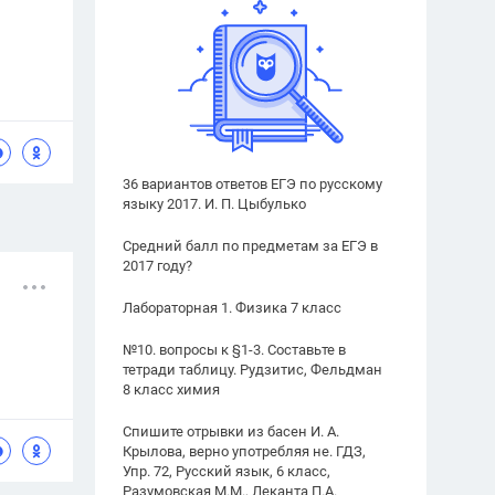
36 вариантов ответов ЕГЭ по русскому
языку 2017. И. П. Цыбулько
Средний балл по предметам за ЕГЭ в
2017 году?
Лабораторная 1. Физика 7 класс
№10. вопросы к §1-3. Составьте в
тетради таблицу. Рудзитис, Фельдман
8 класс химия
Спишите отрывки из басен И. А.
Крылова, верно употребляя не. ГДЗ,
Упр. 72, Русский язык, 6 класс,
Разумовская М.М., Леканта П.А.