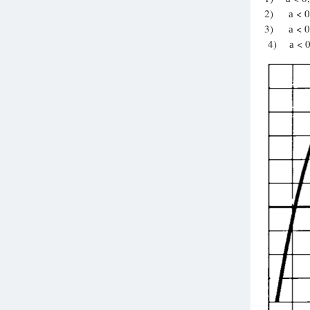
2) а < 0, 
Вузы
3) а < 0, 
1752
ответа
4) а < 0,
Олимпиады
82
ответа
Spotlight
1551
ответ
ГИА
280
ответов