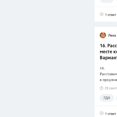
1 ответ
Леха
16. Рас
месте к
Вариант
16.
Расставьт
в предлож
25 сент
ГДЗ
1 ответ