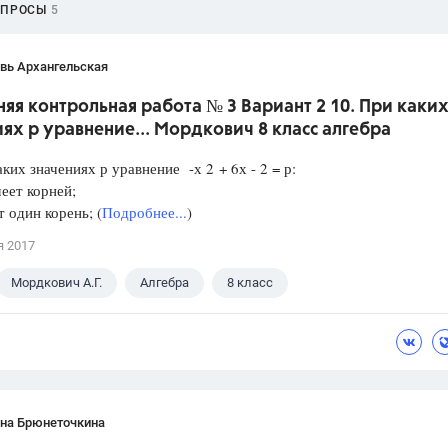
ОПРОСЫ
5
вь Архангельская
я контрольная работа № 3 Вариант 2 10. При каки
ях р уравнение... Мордкович 8 класс алгебра
аких значениях р уравнение -х 2 + 6х - 2 = р:
еет корней;
один корень; (
Подробнее...
)
я 2017
Мордкович А.Г.
Алгебра
8 класс
ана Брюнеточкина