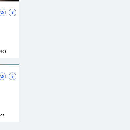
етов
тов