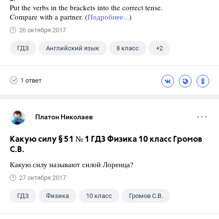
Put the verbs in the brackets into the correct tense.
Compare with a partner. (
Подробнее...
)
26 октября 2017
ГДЗ
Английский язык
8 класс
+2
Ваулина Ю.Е.
Spotlight
1 ответ
Платон Николаев
Какую силу § 51 № 1 ГДЗ Физика 10 класс Громов
С.В.
Какую силу называют силой Лоренца?
27 октября 2017
ГДЗ
Физика
10 класс
Громов С.В.