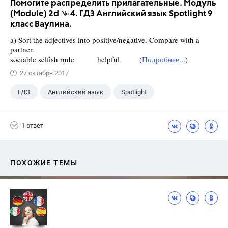
Помогите распределить прилагательные. Модуль
(Module) 2d № 4. ГДЗ Английский язык Spotlight 9
класс Ваулина.
a) Sort the adjectives into positive/negative. Compare with a
partner.
sociable selfish rude helpful (
Подробнее...
)
27 октября 2017
ГДЗ
Английский язык
Spotlight
9 класс
+1
Ваулина Ю.Е.
1 ответ
ПОХОЖИЕ ТЕМЫ