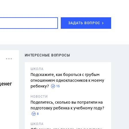
ЗАДАТЬ ВОПРОС
ИНТЕРЕСНЫЕ ВОПРОСЫ
ШКОЛА
Подскажите, как бороться с грубым
отношением одноклассников к моему
денег
15
ребенку?
с,
7 класс,
НОВОСТИ
2 класс
Поделитесь, сколько вы потратили на
подготовку ребенка к учебному году?
8
.,
ШКОЛА
асян Л.С.,