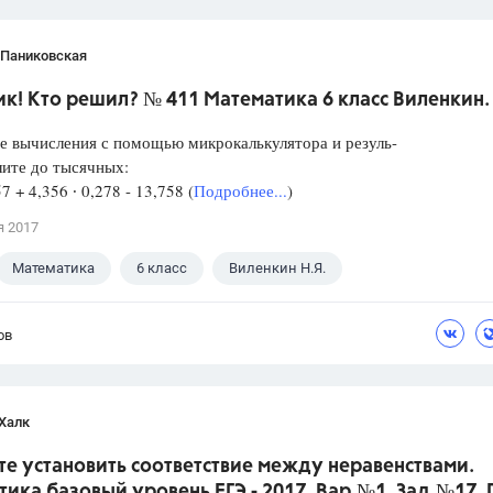
 Паниковская
к! Кто решил? № 411 Математика 6 класс Виленкин.
е вычисления с помощью микрокалькулятора и резуль-
лите до тысячных:
57 + 4,356 ∙ 0,278 - 13,758 (
Подробнее...
)
я 2017
Математика
6 класс
Виленкин Н.Я.
ов
Халк
е установить соответствие между неравенствами.
ика базовый уровень ЕГЭ - 2017. Вар.№1. Зад.№17.