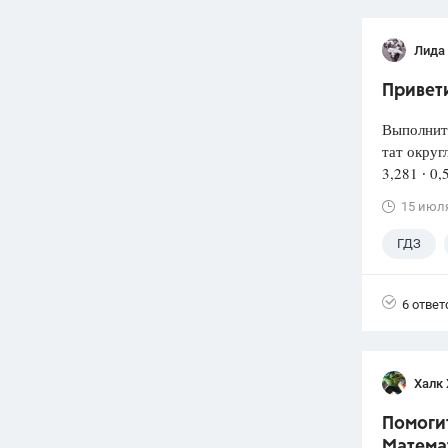
Лида
Привети
Выполнит
тат округ
3,281 ∙ 0,
15 июл
ГДЗ
6 ответ
Халк 
Помогит
Математ