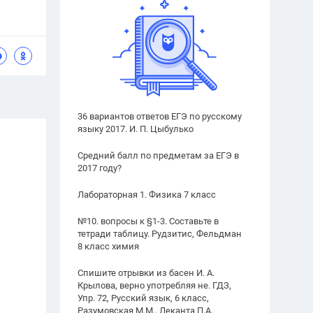
36 вариантов ответов ЕГЭ по русскому
языку 2017. И. П. Цыбулько
Средний балл по предметам за ЕГЭ в
2017 году?
Лабораторная 1. Физика 7 класс
№10. вопросы к §1-3. Составьте в
тетради таблицу. Рудзитис, Фельдман
8 класс химия
Спишите отрывки из басен И. А.
Крылова, верно употребляя не. ГДЗ,
Упр. 72, Русский язык, 6 класс,
Разумовская М.М., Леканта П.А.