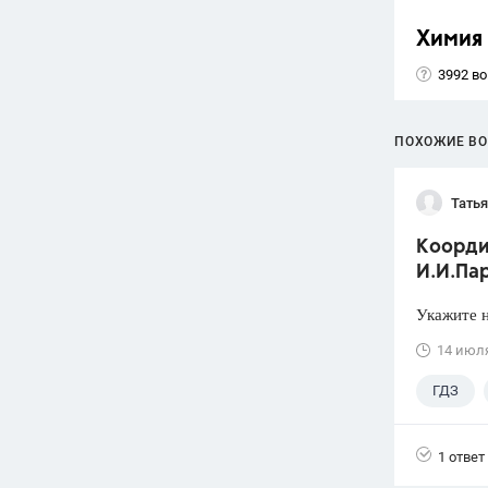
Химия
3992 в
ПОХОЖИЕ В
Тать
Коорди
И.И.Пар
Укажите н
14 июл
ГДЗ
1 ответ