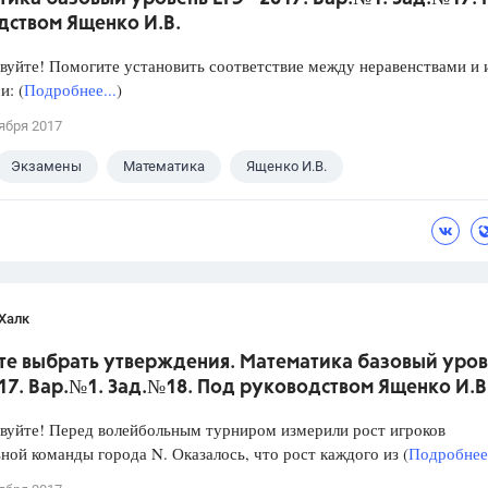
дством Ященко И.В.
уйте! Помогите установить соответствие между неравенствами и 
: (
Подробнее...
)
ября 2017
Экзамены
Математика
Ященко И.В.
Халк
те выбрать утверждения. Математика базовый уров
017. Вар.№1. Зад.№18. Под руководством Ященко И.В
уйте! Перед волейбольным турниром измерили рост игроков
ной команды города N. Оказалось, что рост каждого из (
Подробнее.