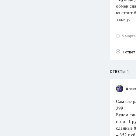
обмен сда
Вузы
ко стоит 
1752
ответа
задачу.
Олимпиады
82
ответа
5 марта
Spotlight
1551
ответ
1 ответ
ГИА
280
ответов
ОТВЕТЫ
1
Алек
Сам еле р
399
Будем счи
стоит 1 р
сданные 8
= 352 руб