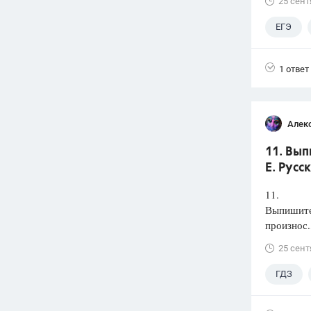
25 сент
ЕГЭ
1 ответ
Алек
11. Вып
Е. Русс
11.
Выпишите 
произнос.
25 сент
ГДЗ