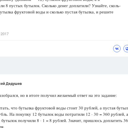
ли 8 пустых бутылок. Сколько денег доплатили? Узнайте, сколь-
Цветков Л. А.
бутылка фруктовой воды и сколько пустая бутылка, и решите
Психология
Отношения,
Любовь,
Красота,
Во
 2017
ПОКАЗАТЬ ВСЕ
сей Дедушев
азобрался, но в итоге получил желаемый ответ на это задание:
тать, что бутылка фруктовой воды стоит 30 рублей, а пустая бутыл
убль. На покупку 12 бутылок воды потратили 12 · 30 = 360 рублей, а
 бутылок получили 8 · 1 = 8 рублей. 3начит, пришлось доплатить 3
ля.