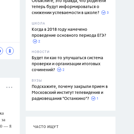
Объясните, это правда, что родители
теперь будут информироваться о
3
снижении успеваемости в школе?
ШКОЛА
спитание
Когда в 2018 году намечено
проведение основного периода ЕГЭ?
2
НОВОСТИ
Будет ли как-то улучшаться система
проверки и организации итоговых
2
сочинений?
ВУЗЫ
Подскажите, почему закрыли прием в
Московский институт телевидения и
1
радиовещания "Останкино"?
ка
 за
60 — 8
ЧАСТО ИЩУТ