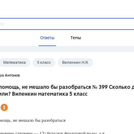
Ответы
Темы
Математика
5 класс
Виленкин Н.Я.
ы
Домашнее задание
Русский язык,
Химия,
Геометрия,
ша Антонов
Обществознание,
Физика
помощь, не мешало бы разобраться № 399 Сколько 
Школа
ли? Виленкин математика 5 класс
9 класс,
8 класс,
11 класс,
10 клас
6 класс,
4 класс,
5 класс,
1 класс,
Учебники
мощь, не мешало бы разобраться
Разумовская М.М.,
Габриелян О.С
южину (дюжина — 12) бутылок фруктовой воды, а в
Рудзитис Г.Е.,
Цыбулько И.П.,
Атан