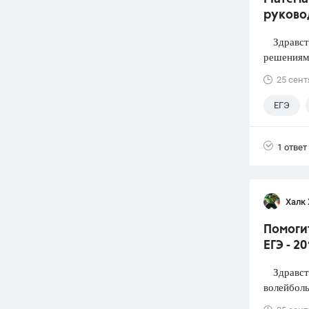
руково
Здравств
решениями
25 сент
ЕГЭ
1 ответ
Халк 
Помоги
ЕГЭ - 2
Здравств
волейболь