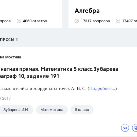
Алгебра
опроса
4060 ответов
17317 вопросов
17497 о
ОПРОСЫ
5
яна Мохтина
натная прямая. Математика 5 класс.Зубарева
аграф 10, задание 191
ачало отсчёта и координаты точек А, В, С, (
Подробнее...
)
я 2017
Зубарева И.И.
Математика
5 класс