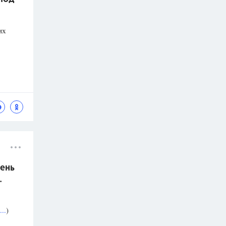
их
ень
.
..
)