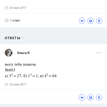
23 мая 2017
1 ответ
ОТВЕТЫ
1
Ольга К
могу тебе помочь
№803
3
3
3
а) 3
= 27; б) 1
= 1; в) 4
= 64.
23 мая 2017