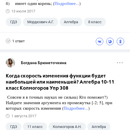
б) имеет один корень; (
Подробнее...
)
13 июля 2017
ГДЗ
Мордкович А.Г.
Алгебра
8 класс
1 ответ
Богдана Брюнеточкина
Когда скорость изменения функции будет
наибольшей или наименьшей? Алгебра 10-11
класс Колмогоров Упр 308
Совсем я в точных науках не сильна) Кто поможет?)
Найдите значения аргумента из промежутка [-2; 5], при
которых скорость изменения (
Подробнее...
)
1 августа 2017
ГДЗ
11 класс
Колмогоров А.Н.
Алгебра