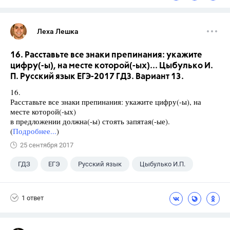
Леха Лешка
16. Расставьте все знаки препинания: укажите
цифру(-ы), на месте которой(-ых)... Цыбулько И.
П. Русский язык ЕГЭ-2017 ГДЗ. Вариант 13.
16.
Расставьте все знаки препинания: укажите цифру(-ы), на
месте которой(-ых)
в предложении должна(-ы) стоять запятая(-ые).
(
Подробнее...
)
25 сентября 2017
ГДЗ
ЕГЭ
Русский язык
Цыбулько И.П.
1 ответ