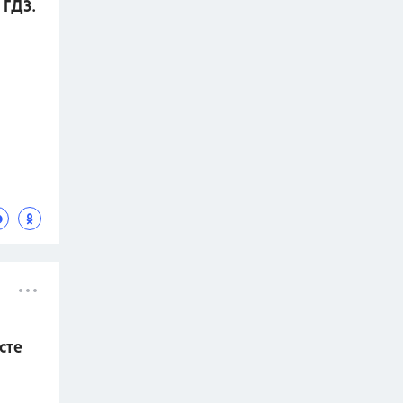
 ГДЗ.
сте