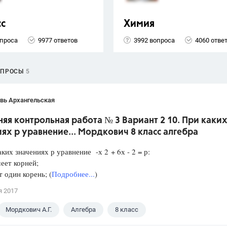
сс
Химия
опроса
9977 ответов
3992 вопроса
4060 отве
ОПРОСЫ
5
вь Архангельская
я контрольная работа № 3 Вариант 2 10. При каки
ях р уравнение... Мордкович 8 класс алгебра
аких значениях р уравнение -х 2 + 6х - 2 = р:
еет корней;
один корень; (
Подробнее...
)
я 2017
Мордкович А.Г.
Алгебра
8 класс