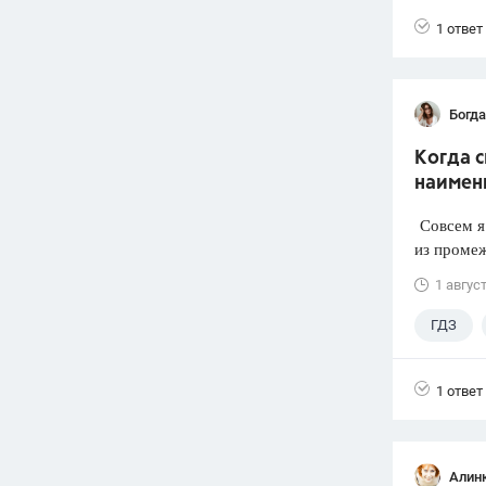
1 ответ
Богд
Когда 
наимен
Совсем я 
из промеж
1 авгус
ГДЗ
1 ответ
Алин