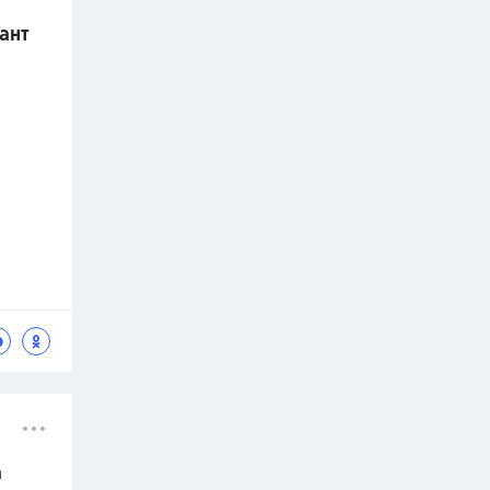
ант
а