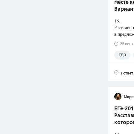
месте к
Вариант
16.
Расставьт
в предлож
25 сент
ГДЗ
1 ответ
Мари
ЕГЭ-201
Расстав
которой