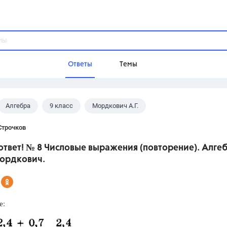
Ответы
Темы
Алгебра
9 класс
Мордкович А.Г.
ы
Домашнее задание
Русский язык,
Химия,
Геометрия,
Строчков
Обществознание,
Физика
твет! № 8 Числовые выражения (повторение). Алгеб
Школа
Мордкович.
9 класс,
8 класс,
11 класс,
10 клас
6 класс,
4 класс,
5 класс,
1 класс,
Учебники
е:
Разумовская М.М.,
Габриелян О.С
Рудзитис Г.Е.,
Цыбулько И.П.,
Атан