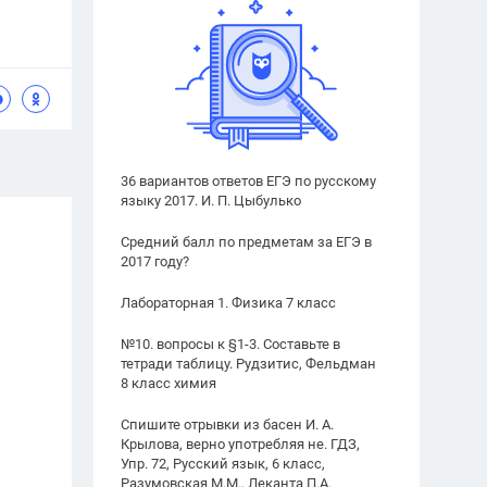
36 вариантов ответов ЕГЭ по русскому
языку 2017. И. П. Цыбулько
Средний балл по предметам за ЕГЭ в
2017 году?
Лабораторная 1. Физика 7 класс
№10. вопросы к §1-3. Составьте в
тетради таблицу. Рудзитис, Фельдман
8 класс химия
Спишите отрывки из басен И. А.
Крылова, верно употребляя не. ГДЗ,
Упр. 72, Русский язык, 6 класс,
Разумовская М.М., Леканта П.А.