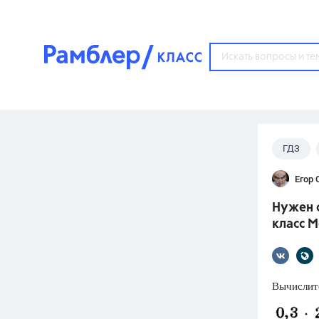
?
ГДЗ
Популярные тем
Егор 
ГДЗ
67571
ответ
Нужен о
ЕГЭ
класс 
3273
ответа
ОГЭ
3460
ответов
Вычислит
ФИПИ
30
ответов