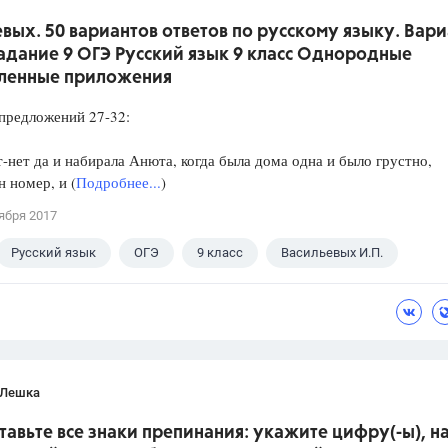
вых. 50 вариантов ответов по русскому языку. Вари
Задание 9 ОГЭ Русский язык 9 класс Однородные
ленные приложения
редложений 27-32:
нет да и набирала Анюта, когда была дома одна и было грустно,
 номер, и (
Подробнее...
)
ября 2017
Русский язык
ОГЭ
9 класс
Васильевых И.П.
 Лешка
ставьте все знаки препинания: укажите цифру(-ы), н