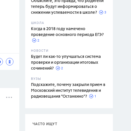
Объясните, это правда, что родители
теперь будут информироваться о
3
снижении успеваемости в школе?
ШКОЛА
спитание
Когда в 2018 году намечено
проведение основного периода ЕГЭ?
2
НОВОСТИ
Будет ли как-то улучшаться система
проверки и организации итоговых
2
сочинений?
ВУЗЫ
Подскажите, почему закрыли прием в
Московский институт телевидения и
1
радиовещания "Останкино"?
ЧАСТО ИЩУТ