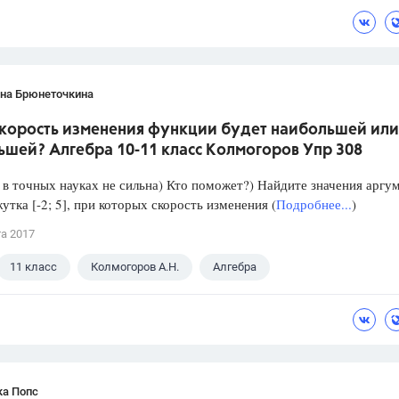
ана Брюнеточкина
скорость изменения функции будет наибольшей или
ьшей? Алгебра 10-11 класс Колмогоров Упр 308
в точных науках не сильна) Кто поможет?) Найдите значения аргу
утка [-2; 5], при которых скорость изменения (
Подробнее...
)
та 2017
11 класс
Колмогоров А.Н.
Алгебра
ка Попс