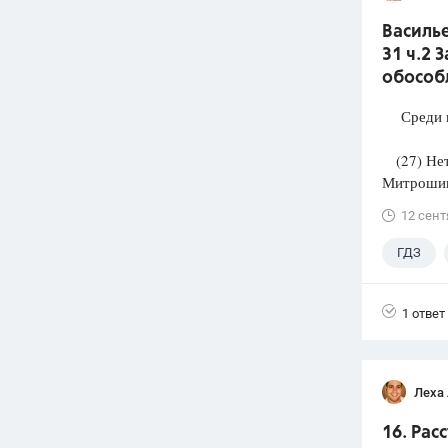
Василье
31 ч.2 
обособ
Среди п
(27) Нет-
Митрошин
12 сент
ГДЗ
1 ответ
Леха
16. Рас