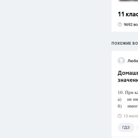
11 кла
9692 в
ПОХОЖИЕ В
Любо
Домашня
значени
10. При к
а) не им
б) имеет 
13 июл
ГДЗ