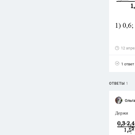
Вузы
1752
ответа
Олимпиады
82
ответа
Spotlight
12 апре
1551
ответ
ГИА
1 ответ
280
ответов
ОТВЕТЫ
1
Ольга
Держи