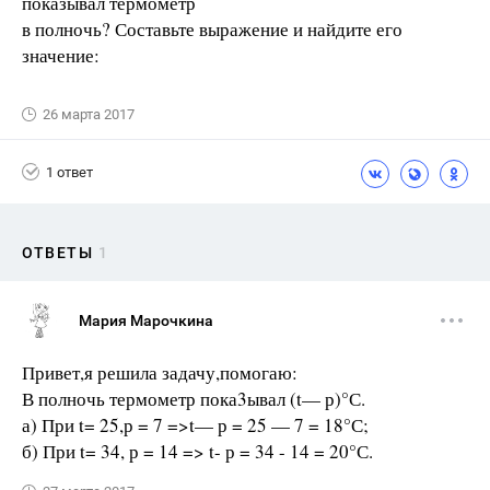
показывал термометр
в полночь? Составьте выражение и найдите его
значение:
26 марта 2017
1 ответ
ОТВЕТЫ
1
Мария Марочкина
Привет,я решила задачу,помогаю:
В полночь термометр пока3ывал (t— р)°С.
а) При t= 25,р = 7 =>t— р = 25 — 7 = 18°С;
б) При t= 34, р = 14 => t- р = 34 - 14 = 20°С.