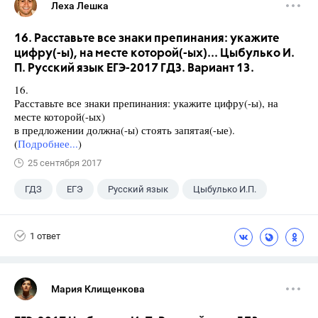
Леха Лешка
16. Расставьте все знаки препинания: укажите
цифру(-ы), на месте которой(-ых)... Цыбулько И.
П. Русский язык ЕГЭ-2017 ГДЗ. Вариант 13.
16.
Расставьте все знаки препинания: укажите цифру(-ы), на
месте которой(-ых)
в предложении должна(-ы) стоять запятая(-ые).
(
Подробнее...
)
25 сентября 2017
ГДЗ
ЕГЭ
Русский язык
Цыбулько И.П.
1 ответ
Мария Клищенкова