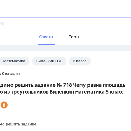
Ответы
Темы
Математика
Виленкин Н.Я.
5 класс
ы
Домашнее задание
Русский язык,
Химия,
Геометрия,
с Степашин
Обществознание,
Физика
димо решить задание № 718 Чему равна площадь
Школа
 из треугольников Виленкин математика 5 класс
9 класс,
8 класс,
11 класс,
10 клас
6 класс,
4 класс,
5 класс,
1 класс,
Учебники
мо решить задание
Разумовская М.М.,
Габриелян О.С
Рудзитис Г.Е.,
Цыбулько И.П.,
Атан