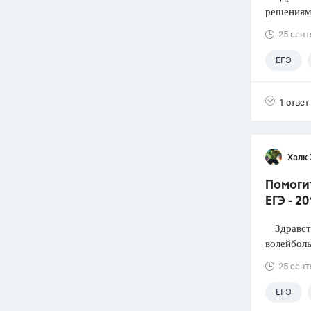
решениями
25 сент
ЕГЭ
1 ответ
Халк 
Помоги
ЕГЭ - 2
Здравств
волейболь
25 сент
ЕГЭ