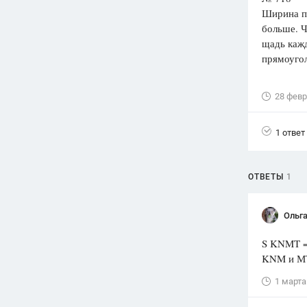
Ширина пр
Вузы
больше. 
1752
ответа
щадь кажд
прямоуго
Олимпиады
82
ответа
28 февр
Spotlight
1551
ответ
1 ответ
ГИА
280
ответов
ОТВЕТЫ
1
Ольга
S KNMT = 
KNM и МТ
1 марта