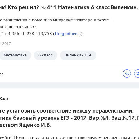
к! Кто решил? № 411 Математика 6 класс Виленкин.
е вычисления с помощью микрокалькулятора и резуль-
лите до тысячных:
57 + 4,356 ∙ 0,278 - 13,758 (
Подробнее...
)
я 2017
Математика
6 класс
Виленкин Н.Я.
ов
Халк
е установить соответствие между неравенствами.
ика базовый уровень ЕГЭ - 2017. Вар.№1. Зад.№17.
дством Ященко И.В.
уйте! Помогите установить соответствие между неравенствами и 