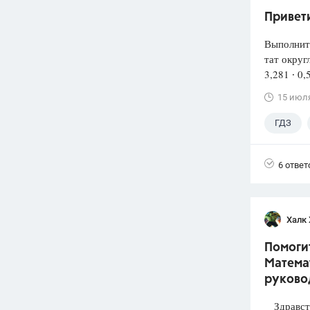
Привети
Выполнит
тат округ
3,281 ∙ 0,
15 июл
ГДЗ
6 ответ
Халк 
Помогит
Математ
руково
Здравств