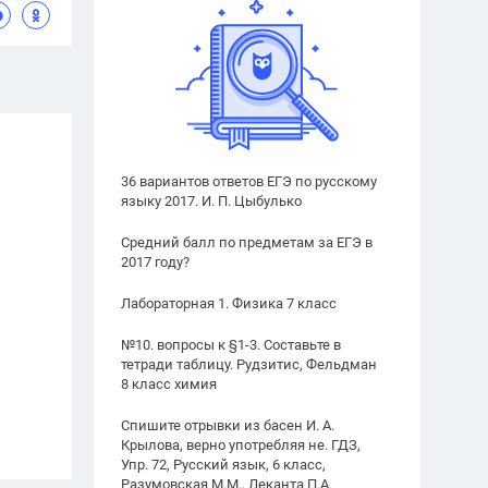
36 вариантов ответов ЕГЭ по русскому
языку 2017. И. П. Цыбулько
Средний балл по предметам за ЕГЭ в
2017 году?
Лабораторная 1. Физика 7 класс
№10. вопросы к §1-3. Составьте в
тетради таблицу. Рудзитис, Фельдман
8 класс химия
Спишите отрывки из басен И. А.
Крылова, верно употребляя не. ГДЗ,
Упр. 72, Русский язык, 6 класс,
Разумовская М.М., Леканта П.А.