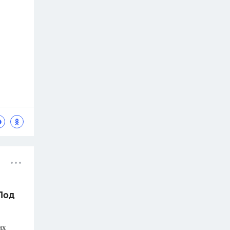
 Под
их