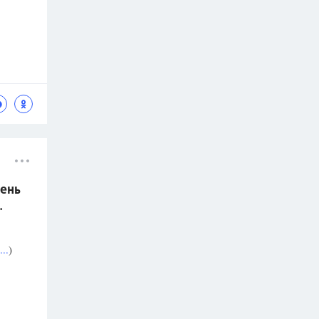
ень
.
..
)