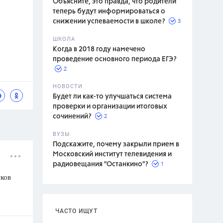
Объясните, это правда, что родители
теперь будут информироваться о
3
снижении успеваемости в школе?
ШКОЛА
спитание
Когда в 2018 году намечено
проведение основного периода ЕГЭ?
2
НОВОСТИ
Будет ли как-то улучшаться система
проверки и организации итоговых
2
сочинений?
ВУЗЫ
Подскажите, почему закрыли прием в
Московский институт телевидения и
1
радиовещания "Останкино"?
иков
ЧАСТО ИЩУТ