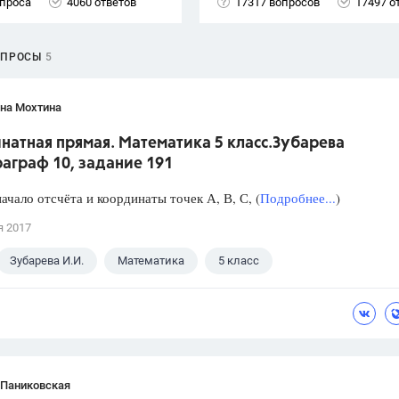
опроса
4060 ответов
17317 вопросов
17497 о
ОПРОСЫ
5
яна Мохтина
натная прямая. Математика 5 класс.Зубарева
аграф 10, задание 191
ачало отсчёта и координаты точек А, В, С, (
Подробнее...
)
я 2017
Зубарева И.И.
Математика
5 класс
 Паниковская