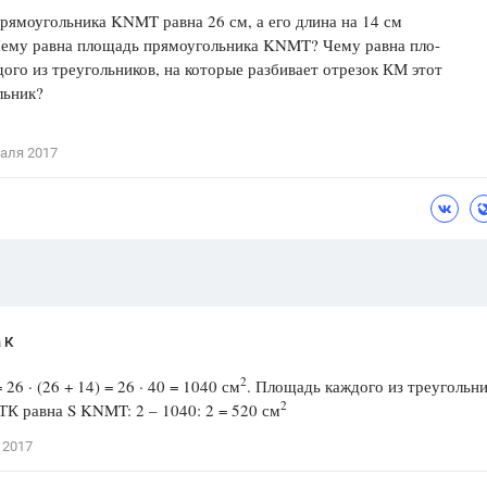
ямоугольника KNMT равна 26 см, а его длина на 14 см
Цветков Л. А.
Чему равна площадь прямоугольника KNMT? Чему равна пло-
ого из треугольников, на которые разбивает отрезок КМ этот
Психология
льник?
Отношения,
Любовь,
Красота,
Во
аля 2017
ПОКАЗАТЬ ВСЕ
 К
2
26 · (26 + 14) = 26 · 40 = 1040 см
. Площадь каждого из треугольн
2
К равна S KNMT: 2 – 1040: 2 = 520 см
 2017