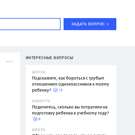
ЗАДАТЬ ВОПРОС
ИНТЕРЕСНЫЕ ВОПРОСЫ
ШКОЛА
Подскажите, как бороться с грубым
отношением одноклассников к моему
15
ребенку?
с,
7 класс,
НОВОСТИ
2 класс
Поделитесь, сколько вы потратили на
подготовку ребенка к учебному году?
8
.,
ШКОЛА
асян Л.С.,