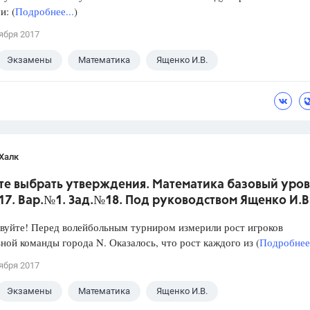
: (
Подробнее...
)
ября 2017
Экзамены
Математика
Ященко И.В.
Халк
те выбрать утверждения. Математика базовый уров
017. Вар.№1. Зад.№18. Под руководством Ященко И.В
уйте! Перед волейбольным турниром измерили рост игроков
ной команды города N. Оказалось, что рост каждого из (
Подробнее.
ября 2017
Экзамены
Математика
Ященко И.В.