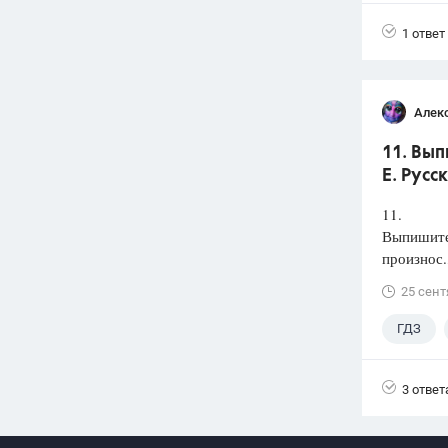
1 ответ
Алек
11. Вып
Е. Русс
11.
Выпишите 
произнос.
25 сент
ГДЗ
3 ответ