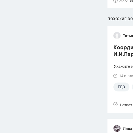
3992 в
ПОХОЖИЕ В
Тать
Коорди
И.И.Пар
Укажите н
14 июл
ГДЗ
1 ответ
Лида