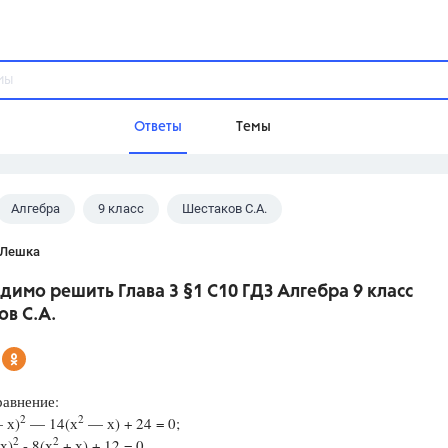
Ответы
Темы
Алгебра
9 класс
Шестаков С.А.
ы
Домашнее задание
Русский язык,
Химия,
Геометрия,
 Лешка
Обществознание,
Физика
имо решить Глава 3 §1 С10 ГДЗ Алгебра 9 класс
Школа
в С.А.
9 класс,
8 класс,
11 класс,
10 клас
6 класс,
4 класс,
5 класс,
1 класс,
Учебники
равнение:
2
2
 х)
— 14(х
— х) + 24 = 0;
Разумовская М.М.,
Габриелян О.С
2
2
х)
- 8(х
+ х) + 12 = 0.
Рудзитис Г.Е.,
Цыбулько И.П.,
Атан