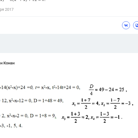
Цветков Л. А.
ря 2017
Психология
Отношения,
Любовь,
Красота,
Во
ПОКАЗАТЬ ВСЕ
н Конан