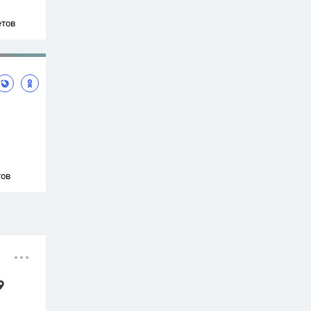
етов
тов
9