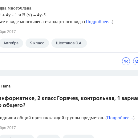
два многочлена
 + 4у - 1 и В (у) = 4у-5.
те в виде многочлена стандартного вида (
Подробнее...
)
бря 2017
Алгебра
9 класс
Шестаков С.А.
 Папа
информатике, 2 класс Горячев, контрольная, 1 вариан
о общего?
подпиши общий признак каждой группы предметов. (
Подробнее...
)
бря 2017