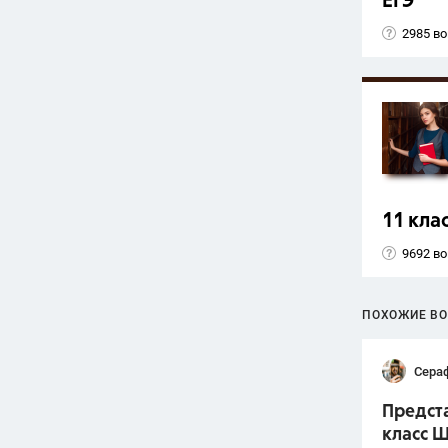
ЕГЭ
2985 в
11 кла
9692 в
ПОХОЖИЕ В
Сера
Предста
класс Ш