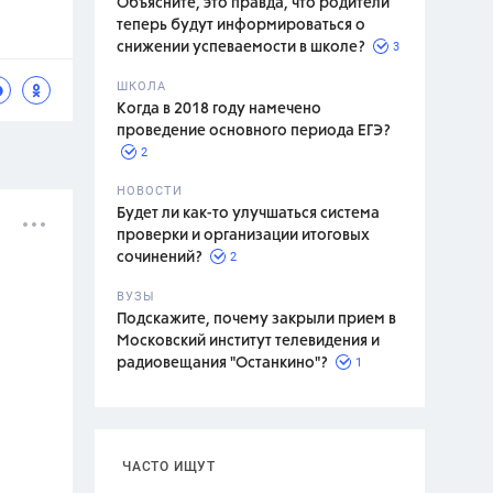
Объясните, это правда, что родители
теперь будут информироваться о
3
снижении успеваемости в школе?
ШКОЛА
спитание
Когда в 2018 году намечено
проведение основного периода ЕГЭ?
2
НОВОСТИ
Будет ли как-то улучшаться система
проверки и организации итоговых
2
сочинений?
ВУЗЫ
Подскажите, почему закрыли прием в
Московский институт телевидения и
1
радиовещания "Останкино"?
ЧАСТО ИЩУТ