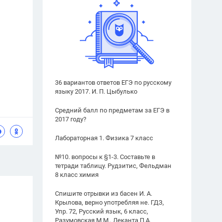
36 вариантов ответов ЕГЭ по русскому
языку 2017. И. П. Цыбулько
Средний балл по предметам за ЕГЭ в
2017 году?
Лабораторная 1. Физика 7 класс
№10. вопросы к §1-3. Составьте в
тетради таблицу. Рудзитис, Фельдман
8 класс химия
Спишите отрывки из басен И. А.
Крылова, верно употребляя не. ГДЗ,
Упр. 72, Русский язык, 6 класс,
Разумовская М.М., Леканта П.А.