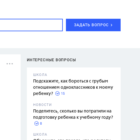
ЗАДАТЬ ВОПРОС
ИНТЕРЕСНЫЕ ВОПРОСЫ
ШКОЛА
Подскажите, как бороться с грубым
отношением одноклассников к моему
15
ребенку?
с,
7 класс,
НОВОСТИ
2 класс
Поделитесь, сколько вы потратили на
подготовку ребенка к учебному году?
8
.,
ШКОЛА
асян Л.С.,