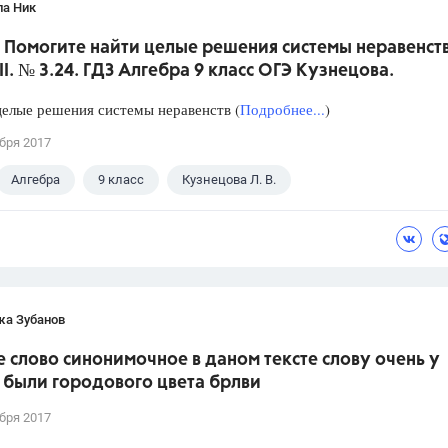
ла Ник
 Помогите найти целые решения системы неравенств
II. № 3.24. ГДЗ Алгебра 9 класс ОГЭ Кузнецова.
елые решения системы неравенств (
Подробнее...
)
бря 2017
Алгебра
9 класс
Кузнецова Л. В.
жа Зубанов
 слово синонимочное в даном тексте слову очень у
 были городового цвета брлви
бря 2017