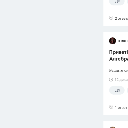
ГДЗ
2 ответ
Юля 
Привет!
Алгебра
Решите си
12 дека
ГДЗ
1 ответ