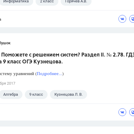
Информатика
2 класс
Горячев А.В.
а
Пушок
 Поможете с решением систем? Раздел II. № 2.78. ГД
 9 класс ОГЭ Кузнецова.
стему уравнений (
Подробнее...
)
бря 2017
Алгебра
9 класс
Кузнецова Л. В.