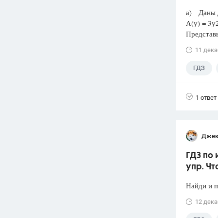
а) Даны 
А(у) = 3у2
Представь
11 дека
ГДЗ
1 ответ
Джек
ГДЗ по 
упр. Чт
Найди и 
12 дека