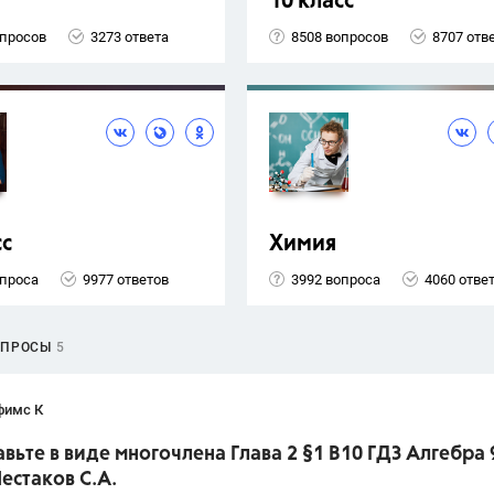
10 класс
опросов
3273 ответа
8508 вопросов
8707 отв
сс
Химия
опроса
9977 ответов
3992 вопроса
4060 отве
ОПРОСЫ
5
фимс К
вьте в виде многочлена Глава 2 §1 B10 ГДЗ Алгебра 
естаков С.А.