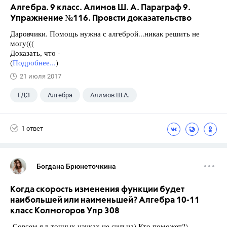
Алгебра. 9 класс. Алимов Ш. А. Параграф 9.
Упражнение №116. Провсти доказательство
Даровчики. Помощь нужна с алгеброй...никак решить не
могу(((
Доказать, что -
(
Подробнее...
)
21 июля 2017
ГДЗ
Алгебра
Алимов Ш.А.
Школа
+1
9 класс
1 ответ
Богдана Брюнеточкина
Когда скорость изменения функции будет
наибольшей или наименьшей? Алгебра 10-11
класс Колмогоров Упр 308
Совсем я в точных науках не сильна) Кто поможет?)