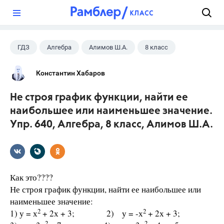
?
ГДЗ
Алгебра
Алимов Ш.А.
8 класс
Константин Хабаров
Не строя график функции, найти ее
наибольшее или наименьшее значение.
Упр. 640, Алгебра, 8 класс, Алимов Ш.А.
Как это????
Не строя график функции, найти ее наибольшее или
наименьшее значение:
2
2
1) у = х
+ 2х + 3; 2) у = -х
+ 2х + 3;
2
2