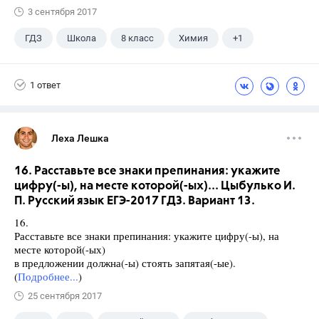
3 сентября 2017
ГДЗ
Школа
8 класс
Химия
+1
Габриелян О.С.
1 ответ
Леха Лешка
16. Расставьте все знаки препинания: укажите
цифру(-ы), на месте которой(-ых)... Цыбулько И.
П. Русский язык ЕГЭ-2017 ГДЗ. Вариант 13.
16.
Расставьте все знаки препинания: укажите цифру(-ы), на
месте которой(-ых)
в предложении должна(-ы) стоять запятая(-ые).
(
Подробнее...
)
25 сентября 2017