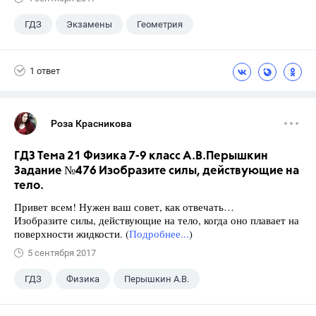
ГДЗ
Экзамены
Геометрия
9 класс
+1
Зив Б. Г.
1 ответ
Роза Красникова
ГДЗ Тема 21 Физика 7-9 класс А.В.Перышкин
Задание №476 Изобразите силы, действующие на
тело.
Привет всем! Нужен ваш совет, как отвечать…
Изобразите силы, действующие на тело, когда оно плавает на
поверхности жидкости. (
Подробнее...
)
5 сентября 2017
ГДЗ
Физика
Перышкин А.В.
Школа
+1
7 класс