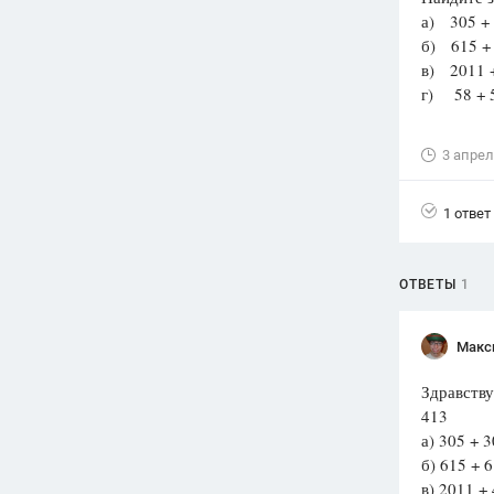
а) 305 + 
Вузы
б) 615 + 
1752
ответа
в) 2011 +
г) 58 + 5
Олимпиады
82
ответа
3 апрел
Spotlight
1551
ответ
1 ответ
ГИА
280
ответов
ОТВЕТЫ
1
Макс
Здравству
413
а) 305 + 
б) 615 + 6
в) 2011 +