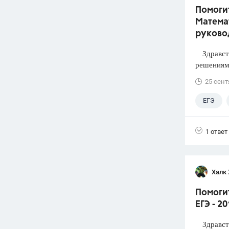
Помогит
Математ
руково
Здравств
решениями
25 сент
ЕГЭ
1 ответ
Халк 
Помоги
ЕГЭ - 2
Здравств