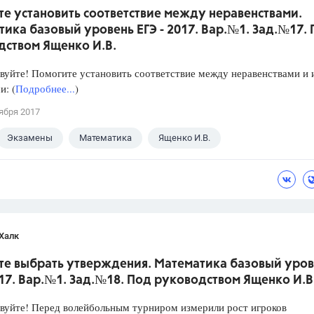
е установить соответствие между неравенствами.
ика базовый уровень ЕГЭ - 2017. Вар.№1. Зад.№17.
дством Ященко И.В.
уйте! Помогите установить соответствие между неравенствами и 
: (
Подробнее...
)
ября 2017
Экзамены
Математика
Ященко И.В.
Халк
те выбрать утверждения. Математика базовый уров
017. Вар.№1. Зад.№18. Под руководством Ященко И.В
уйте! Перед волейбольным турниром измерили рост игроков