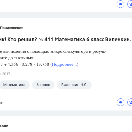
 Паниковская
к! Кто решил? № 411 Математика 6 класс Виленкин.
е вычисления с помощью микрокалькулятора и резуль-
лите до тысячных:
57 + 4,356 ∙ 0,278 - 13,758 (
Подробнее...
)
я 2017
Математика
6 класс
Виленкин Н.Я.
ов
Халк