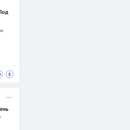
 Под
их
ень
.