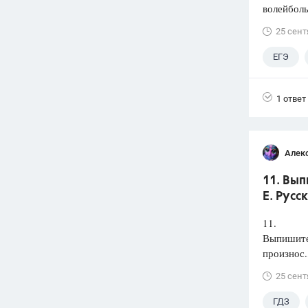
волейболь
25 сент
ЕГЭ
1 ответ
Алек
11. Вып
Е. Русс
11.
Выпишите 
произнос.
25 сент
ГДЗ