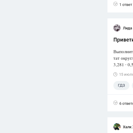
1 ответ
Лида
Привети
Выполнит
тат округ
3,281 ∙ 0,
15 июл
ГДЗ
6 ответ
Халк 