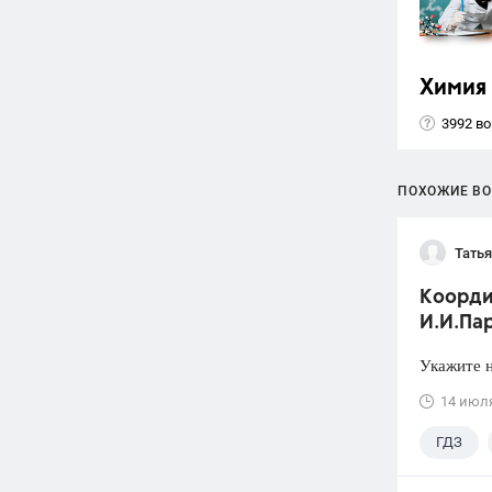
Химия
3992 в
ПОХОЖИЕ В
Тать
Коорди
И.И.Пар
Укажите н
14 июл
ГДЗ