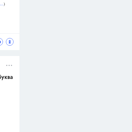
..
)
буква