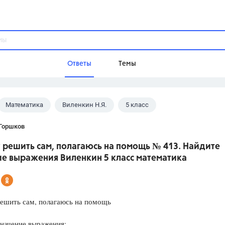
Ответы
Темы
Математика
Виленкин Н.Я.
5 класс
ы
Домашнее задание
Русский язык,
Химия,
Геометрия,
 Горшков
Обществознание,
Физика
 решить сам, полагаюсь на помощь № 413. Найдите
Школа
ие выражения Виленкин 5 класс математика
9 класс,
8 класс,
11 класс,
10 клас
6 класс,
4 класс,
5 класс,
1 класс,
Учебники
решить сам, полагаюсь на помощь
Разумовская М.М.,
Габриелян О.С
начение выражения:
Рудзитис Г.Е.,
Цыбулько И.П.,
Атан