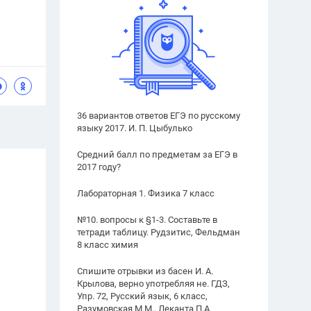
36 вариантов ответов ЕГЭ по русскому
языку 2017. И. П. Цыбулько
Средний балл по предметам за ЕГЭ в
2017 году?
Лабораторная 1. Физика 7 класс
№10. вопросы к §1-3. Составьте в
тетради таблицу. Рудзитис, Фельдман
8 класс химия
Спишите отрывки из басен И. А.
Крылова, верно употребляя не. ГДЗ,
Упр. 72, Русский язык, 6 класс,
Разумовская М.М., Леканта П.А.