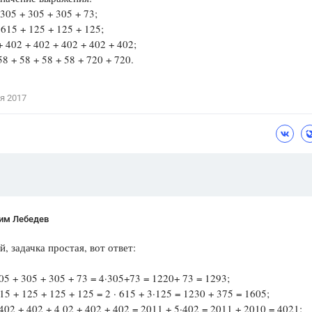
305 + 305 + 305 + 73;
Цветков Л. А.
615 + 125 + 125 + 125;
 402 + 402 + 402 + 402 + 402;
Психология
8 + 58 + 58 + 58 + 720 + 720.
Отношения,
Любовь,
Красота,
Во
я 2017
ПОКАЗАТЬ ВСЕ
им Лебедев
й, задачка простая, вот ответ:
305 + 305 + 305 + 73 = 4·305+73 = 1220+ 73 = 1293;
15 + 125 + 125 + 125 = 2 · 615 + 3·125 = 1230 + 375 = 1605;
 402 + 402 + 4 02 + 402 + 402 = 2011 + 5·402 = 2011 + 2010 = 4021;