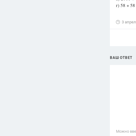
г) 58 + 58
3 апрел
ВАШ ОТВЕТ
Можно вве