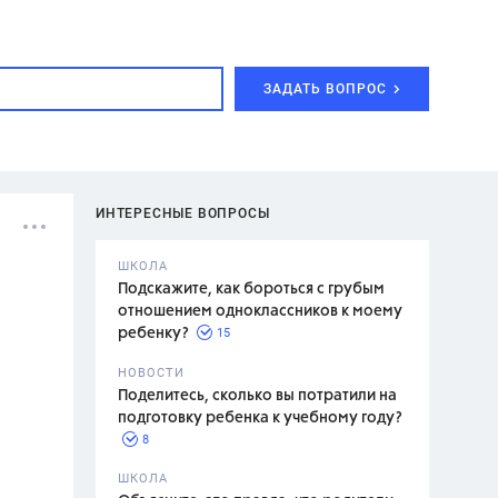
ЗАДАТЬ ВОПРОС
ИНТЕРЕСНЫЕ ВОПРОСЫ
ШКОЛА
Подскажите, как бороться с грубым
отношением одноклассников к моему
15
ребенку?
с,
7 класс,
НОВОСТИ
2 класс
Поделитесь, сколько вы потратили на
подготовку ребенка к учебному году?
8
.,
ШКОЛА
асян Л.С.,