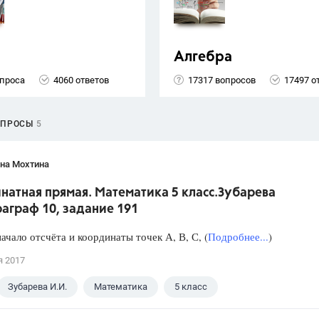
Алгебра
опроса
4060 ответов
17317 вопросов
17497 о
ОПРОСЫ
5
яна Мохтина
натная прямая. Математика 5 класс.Зубарева
аграф 10, задание 191
ачало отсчёта и координаты точек А, В, С, (
Подробнее...
)
я 2017
Зубарева И.И.
Математика
5 класс