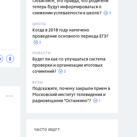
Объясните, это правда, что родители
теперь будут информироваться о
3
снижении успеваемости в школе?
ШКОЛА
спитание
Когда в 2018 году намечено
проведение основного периода ЕГЭ?
2
НОВОСТИ
Будет ли как-то улучшаться система
проверки и организации итоговых
2
сочинений?
ВУЗЫ
Подскажите, почему закрыли прием в
Московский институт телевидения и
1
радиовещания "Останкино"?
ЧАСТО ИЩУТ