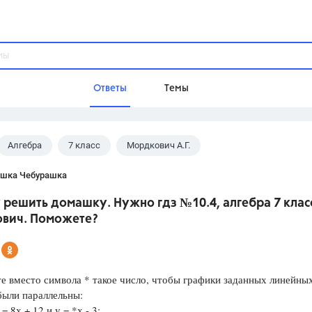
Ответы
Темы
Алгебра
7 класс
Мордкович А.Г.
ы
Домашнее задание
Русский язык,
Химия,
Геометрия,
шка Чебурашка
Обществознание,
Физика
 решить домашку. Нужно гдз №10.4, алгебра 7 клас
Школа
вич. Поможете?
9 класс,
8 класс,
11 класс,
10 клас
6 класс,
4 класс,
5 класс,
1 класс,
Учебники
е вместо символа * такое число, чтобы графики заданных линейны
были параллельны:
Разумовская М.М.,
Габриелян О.С
 = 8х + 12 и у = *х - 3;
Рудзитис Г.Е.,
Цыбулько И.П.,
Атан