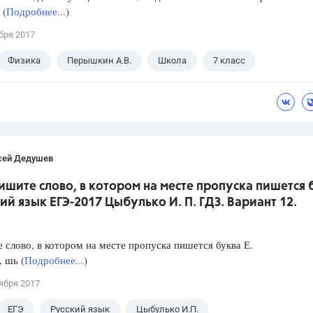
 (
Подробнее...
)
бря 2017
Физика
Перышкин А.В.
Школа
7 класс
сей Дедушев
ишите слово, в котором на месте пропуска пишется 
кий язык ЕГЭ-2017 Цыбулько И. П. ГДЗ. Вариант 12.
слово, в котором на месте пропуска пишется буква Е.
, шь (
Подробнее...
)
ября 2017
ЕГЭ
Русский язык
Цыбулько И.П.