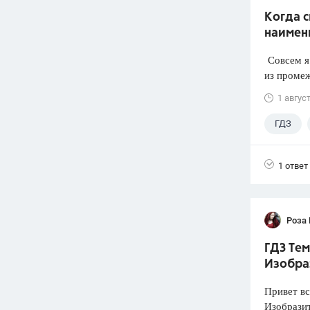
Когда 
наимен
Совсем я 
из промеж
1 авгус
ГДЗ
1 ответ
Роза
ГДЗ Тем
Изобра
Привет вс
Изобразит