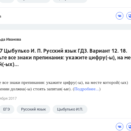
а
ьда Иванова
7 Цыбулько И. П. Русский язык ГДЗ. Вариант 12. 18.
ьте все знаки препинания: укажите цифру(-ы), на ме
(-ых)...
е все знаки препинания: укажите цифру(-ы), на месте которой(-ых)
ении должна(-ы) стоять запятая(-ые). (
Подробнее...
)
ября 2017
ЕГЭ
Русский язык
Цыбулько И.П.