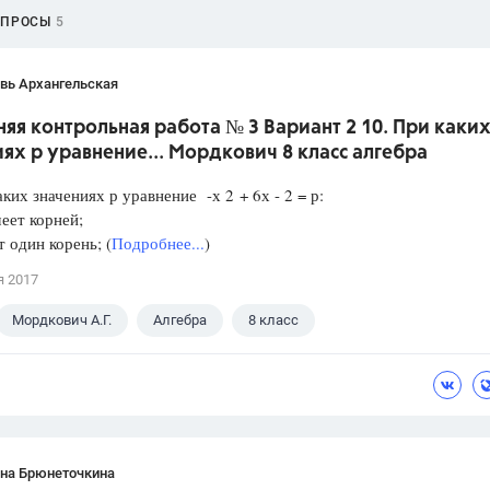
ОПРОСЫ
5
вь Архангельская
я контрольная работа № 3 Вариант 2 10. При каки
ях р уравнение... Мордкович 8 класс алгебра
аких значениях р уравнение -х 2 + 6х - 2 = р:
еет корней;
один корень; (
Подробнее...
)
я 2017
Мордкович А.Г.
Алгебра
8 класс
ана Брюнеточкина