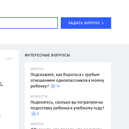
ЗАДАТЬ ВОПРОС
ИНТЕРЕСНЫЕ ВОПРОСЫ
ШКОЛА
Подскажите, как бороться с грубым
отношением одноклассников к моему
с,
15
ребенку?
с,
7 класс,
НОВОСТИ
2 класс
Поделитесь, сколько вы потратили на
подготовку ребенка к учебному году?
8
х
.,
ШКОЛА
асян Л.С.,