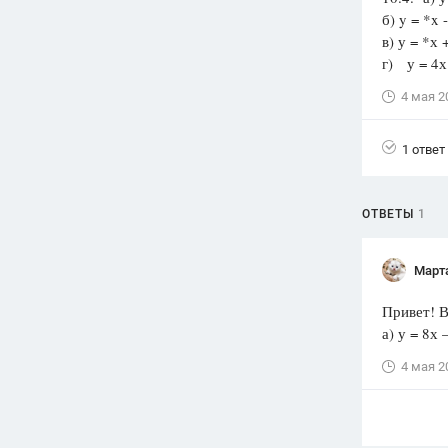
б) y = *x 
Вузы
в) у = *х 
1752
ответа
г) у = 4х
Олимпиады
4 мая 2
82
ответа
Spotlight
1 ответ
1551
ответ
ГИА
ОТВЕТЫ
1
280
ответов
Март
Привет! 
а) у = 8х –
4 мая 2