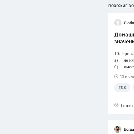
ПОХОЖИЕ В
Любо
Домашня
значени
10. При к
а) не им
б) имеет 
13 июл
ГДЗ
1 ответ
Богд