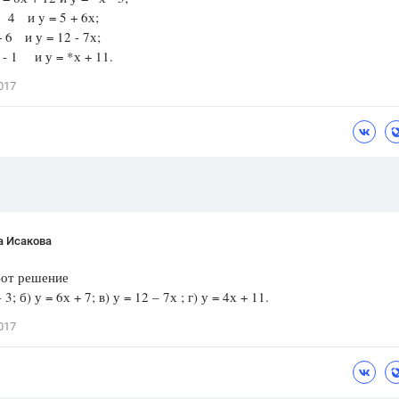
- 4 и y = 5 + 6х;
Цветков Л. А.
+ 6 и у = 12 - 7х;
 - 1 и у = *х + 11.
Психология
Отношения,
Любовь,
Красота,
Во
017
ПОКАЗАТЬ ВСЕ
а Исакова
Вот решение
 3; б) у = 6х + 7; в) у = 12 – 7х ; г) у = 4х + 11.
017