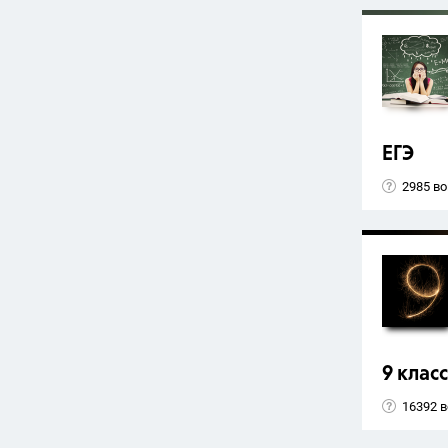
ЕГЭ
2985 в
9 класс
16392 