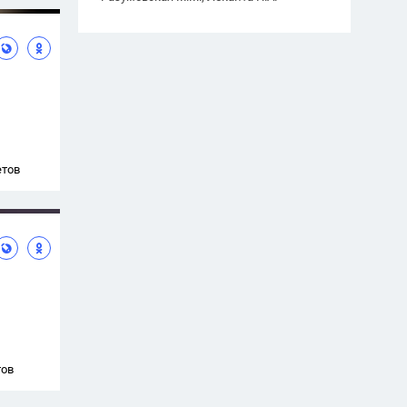
етов
тов