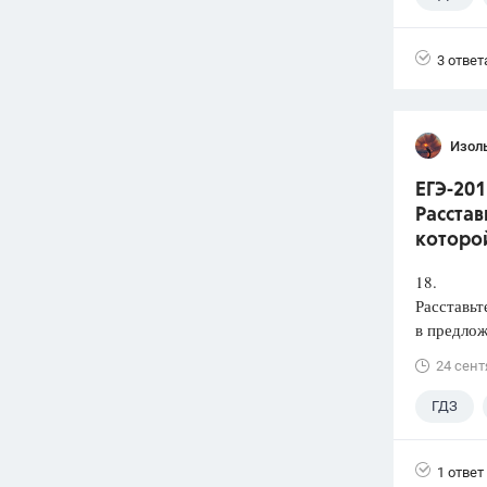
3 ответ
Изол
ЕГЭ-201
Расстав
которой
18.
Расставьт
в предлож
24 сент
ГДЗ
1 ответ