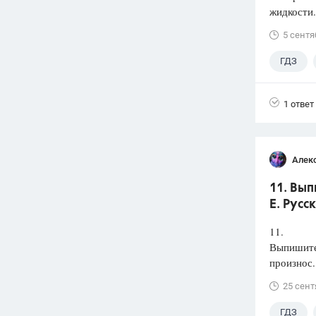
жидкости.
5 сентя
ГДЗ
1 ответ
Алек
11. Вып
Е. Русс
11.
Выпишите 
произнос.
25 сент
ГДЗ