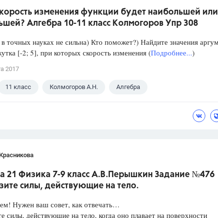
скорость изменения функции будет наибольшей или
ьшей? Алгебра 10-11 класс Колмогоров Упр 308
в точных науках не сильна) Кто поможет?) Найдите значения аргу
утка [-2; 5], при которых скорость изменения (
Подробнее...
)
та 2017
11 класс
Колмогоров А.Н.
Алгебра
 Красникова
а 21 Физика 7-9 класс А.В.Перышкин Задание №476
зите силы, действующие на тело.
ем! Нужен ваш совет, как отвечать…
е силы, действующие на тело, когда оно плавает на поверхности