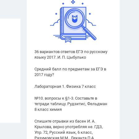
36 вариантов ответов ЕГЭ по русскому
языку 2017. И. П. Цыбулько
Средний балл по предметам за ЕГЭ в
2017 году?
Лабораторная 1. Физика 7 класс
№10. вопросы к §1-3. Составьте в
тетради таблицу. Рудзитис, Фельдман
8 класс химия
Спишите отрывки из басен И. А.
Крылова, верно употребляя не. ГДЗ,
Упр. 72, Русский язык, 6 класс,
Разумовская М.М., Леканта П.А.