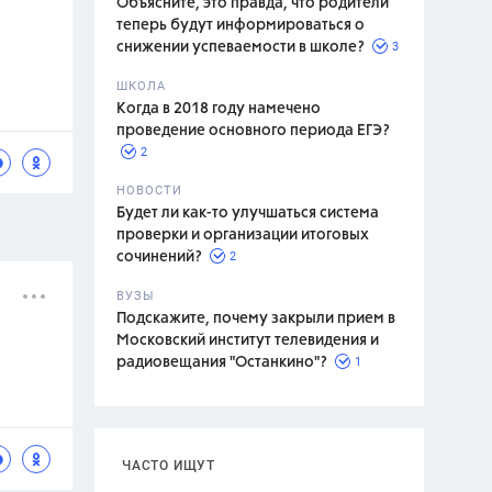
Объясните, это правда, что родители
теперь будут информироваться о
3
снижении успеваемости в школе?
ШКОЛА
спитание
Когда в 2018 году намечено
проведение основного периода ЕГЭ?
2
НОВОСТИ
Будет ли как-то улучшаться система
проверки и организации итоговых
2
сочинений?
ВУЗЫ
Подскажите, почему закрыли прием в
Московский институт телевидения и
1
радиовещания "Останкино"?
ЧАСТО ИЩУТ