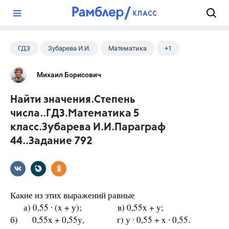
?
ГДЗ
Зубарева И.И.
Математика
+1
5 класс
Михаил Борисович
Найти значения.Степень
числа..ГДЗ.Математика 5
класс.Зубарева И.И.Параграф
44..Задание 792
Какие из этих выражений равные
а) 0,55 ∙ (x + у); в) 0,55x + у;
б) 0,55x + 0,55у, г) у ∙ 0,55 + x ∙ 0,55.