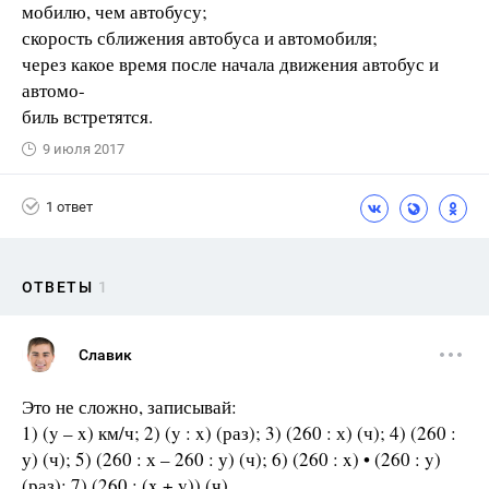
мобилю, чем автобусу;
скорость сближения автобуса и автомобиля;
через какое время после начала движения автобус и
автомо-
биль встретятся.
9 июля 2017
1 ответ
ОТВЕТЫ
1
Славик
Это не сложно, записывай:
1) (y – x) км/ч; 2) (y : x) (раз); 3) (260 : х) (ч); 4) (260 :
у) (ч); 5) (260 : х – 260 : у) (ч); 6) (260 : x) • (260 : y)
(раз); 7) (260 : (x + y)) (ч).