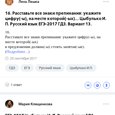
Леха Лешка
16. Расставьте все знаки препинания: укажите
цифру(-ы), на месте которой(-ых)... Цыбулько И.
П. Русский язык ЕГЭ-2017 ГДЗ. Вариант 13.
16.
Расставьте все знаки препинания: укажите цифру(-ы), на
месте которой(-ых)
в предложении должна(-ы) стоять запятая(-ые).
(
Подробнее...
)
25 сентября 2017
ГДЗ
ЕГЭ
Русский язык
Цыбулько И.П.
1 ответ
Мария Клищенкова