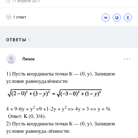
11 апреля 2017
1 ответ
ОТВЕТЫ
1
Лизок
1) Пусть координаты точки К — (0, у). Запишем
условие равно­удалённости:
2
2
4 + 9-6у + у
=9 +1-2y + y
=> 4y = 3 => у = ¾.
Ответ: K (0, 3/4).
2) Пусть координаты точки К — (0, у). Запишем
условие равноуда-лённости: