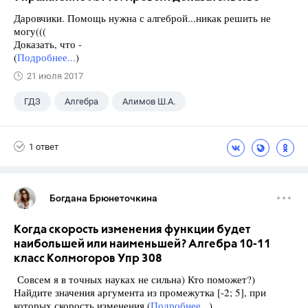
Даровчики. Помощь нужна с алгеброй...никак решить не
могу(((
Доказать, что -
(
Подробнее...
)
21 июля 2017
ГДЗ
Алгебра
Алимов Ш.А.
Школа
+1
9 класс
1 ответ
Богдана Брюнеточкина
Когда скорость изменения функции будет
наибольшей или наименьшей? Алгебра 10-11
класс Колмогоров Упр 308
Совсем я в точных науках не сильна) Кто поможет?)
Найдите значения аргумента из промежутка [-2; 5], при
которых скорость изменения (
Подробнее...
)