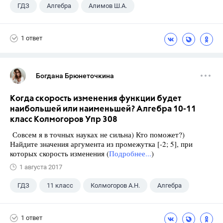
ГДЗ
Алгебра
Алимов Ш.А.
Школа
+1
9 класс
1 ответ
Богдана Брюнеточкина
Когда скорость изменения функции будет
наибольшей или наименьшей? Алгебра 10-11
класс Колмогоров Упр 308
Совсем я в точных науках не сильна) Кто поможет?)
Найдите значения аргумента из промежутка [-2; 5], при
которых скорость изменения (
Подробнее...
)
1 августа 2017
ГДЗ
11 класс
Колмогоров А.Н.
Алгебра
1 ответ