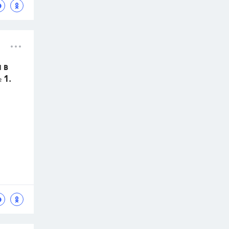
 в
 1.