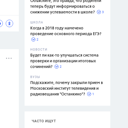
Объясните, это правда, что родители
теперь будут информироваться о
3
снижении успеваемости в школе?
ШКОЛА
спитание
Когда в 2018 году намечено
проведение основного периода ЕГЭ?
2
НОВОСТИ
Будет ли как-то улучшаться система
проверки и организации итоговых
2
сочинений?
ВУЗЫ
Подскажите, почему закрыли прием в
Московский институт телевидения и
1
радиовещания "Останкино"?
ЧАСТО ИЩУТ