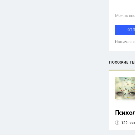
Можно вве
ОТ
Нажимая кн
ПОХОЖИЕ Т
Психо
122 во