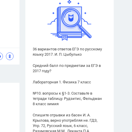
36 вариантов ответов ЕГЭ по русскому
языку 2017. И. П. Цыбулько
Средний балл по предметам за ЕГЭ в
2017 году?
Лабораторная 1. Физика 7 класс
№10. вопросы к §1-3. Составьте в
тетради таблицу. Рудзитис, Фельдман
8 класс химия
Спишите отрывки из басен И. А.
Крылова, верно употребляя не. ГДЗ,
Упр. 72, Русский язык, 6 класс,
Разумовская М.М., Леканта П.А.