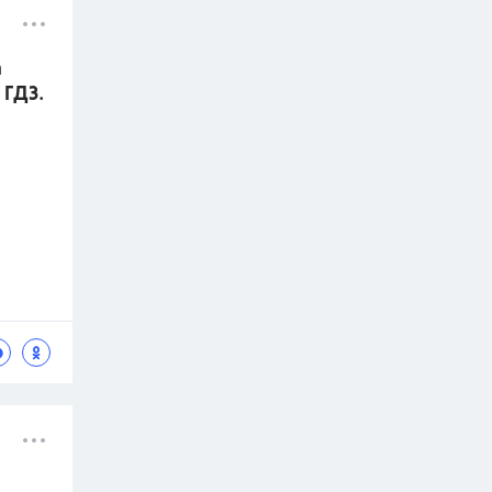
а
 ГДЗ.