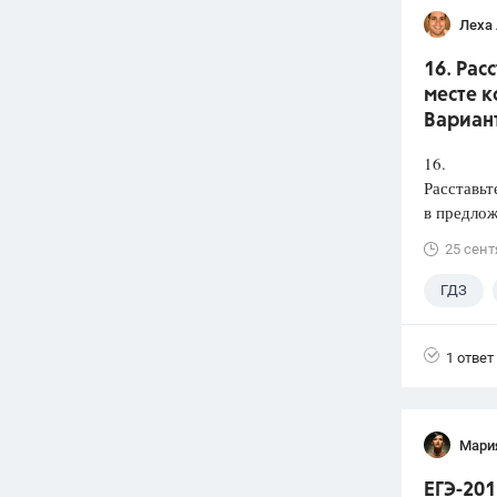
Леха
16. Рас
месте к
Вариант
16.
Расставьт
в предлож
25 сент
ГДЗ
1 ответ
Мари
ЕГЭ-201