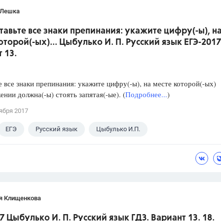
 Лешка
ставьте все знаки препинания: укажите цифру(-ы), н
оторой(-ых)... Цыбулько И. П. Русский язык ЕГЭ-2017
 13.
е все знаки препинания: укажите цифру(-ы), на месте которой(-ых)
ении должна(-ы) стоять запятая(-ые). (
Подробнее...
)
ября 2017
ЕГЭ
Русский язык
Цыбулько И.П.
я Клищенкова
7 Цыбулько И. П. Русский язык ГДЗ. Вариант 13. 18.