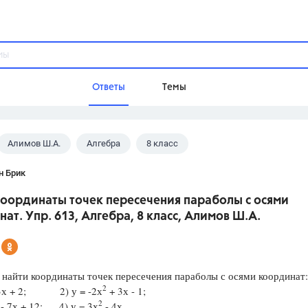
Ответы
Темы
Алимов Ш.А.
Алгебра
8 класс
ы
Домашнее задание
Русский язык,
Химия,
Геометрия,
н Брик
Обществознание,
Физика
координаты точек пересечения параболы с осями
Школа
ат. Упр. 613, Алгебра, 8 класс, Алимов Ш.А.
9 класс,
8 класс,
11 класс,
10 клас
6 класс,
4 класс,
5 класс,
1 класс,
Учебники
найти координаты точек пересечения параболы с осями координат:
2
3х + 2; 2) у = -2х
+ 3х - 1;
Разумовская М.М.,
Габриелян О.С
2
2
- 7х + 12; 4) у = 3х
- 4х
Рудзитис Г.Е.,
Цыбулько И.П.,
Атан