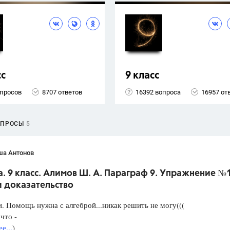
сс
9 класс
опросов
8707 ответов
16392 вопроса
16957 от
ОПРОСЫ
5
ша Антонов
. 9 класс. Алимов Ш. А. Параграф 9. Упражнение №
и доказательство
. Помощь нужна с алгеброй...никак решить не могу(((
что -
е...
)