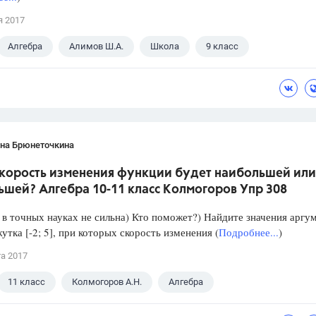
я 2017
Алгебра
Алимов Ш.А.
Школа
9 класс
ана Брюнеточкина
скорость изменения функции будет наибольшей или
ьшей? Алгебра 10-11 класс Колмогоров Упр 308
в точных науках не сильна) Кто поможет?) Найдите значения аргу
утка [-2; 5], при которых скорость изменения (
Подробнее...
)
та 2017
11 класс
Колмогоров А.Н.
Алгебра