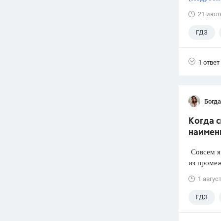
21 июл
ГДЗ
1 ответ
Богд
Когда 
наимен
Совсем я 
из промеж
1 авгус
ГДЗ