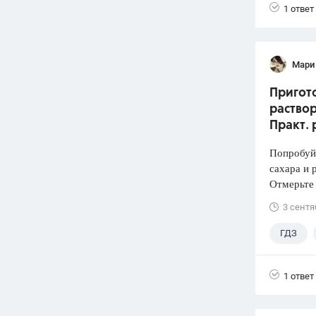
1 ответ
Мари
Пригото
раствор
Практ. 
Попробуй
сахара и 
Отмерьте
3 сентя
ГДЗ
1 ответ