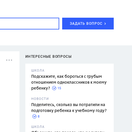
ЗАДАТЬ ВОПРОС
ИНТЕРЕСНЫЕ ВОПРОСЫ
ШКОЛА
Подскажите, как бороться с грубым
отношением одноклассников к моему
15
ребенку?
с,
7 класс,
НОВОСТИ
2 класс
Поделитесь, сколько вы потратили на
подготовку ребенка к учебному году?
8
.,
ШКОЛА
асян Л.С.,