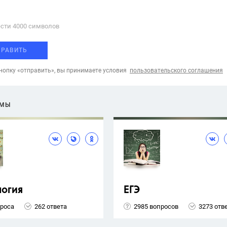
сти 4000 cимволов
ПРАВИТЬ
опку «отправить», вы принимаете условия
пользовательского соглашения
ЕМЫ
логия
ЕГЭ
проса
262 ответа
2985 вопросов
3273 отв