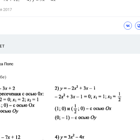
Цветков Л. А.
я 2017
Психология
Отношения,
Любовь,
Красота,
Во
ПОКАЗАТЬ ВСЕ
ЕТ
ка Попс
бе)