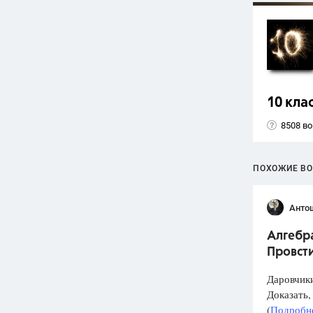
10 кла
8508 в
ПОХОЖИЕ В
Анто
Алгебра
Провст
Даровчики
Доказать, 
(
Подробне