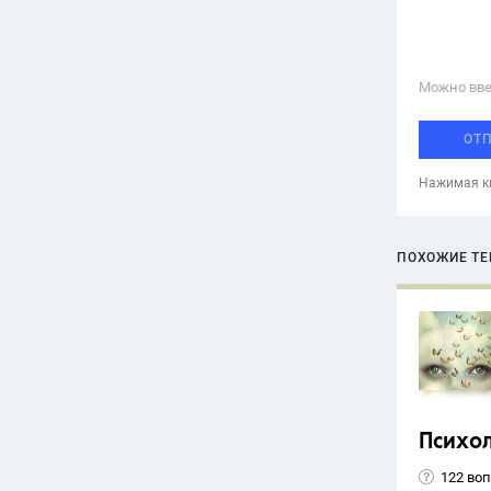
Можно вве
ОТ
Нажимая кн
ПОХОЖИЕ Т
Психо
122 во