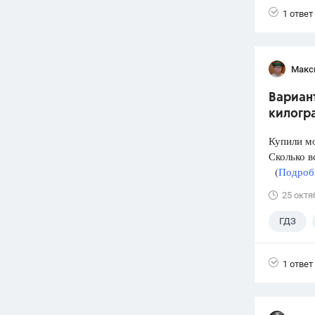
1 ответ
Макс
Вариант
килогр
Купили мо
Сколько в
(
Подробн
25 октя
ГДЗ
1 ответ