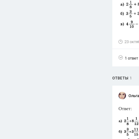
Вузы
1752
ответа
Олимпиады
82
ответа
23 октя
Spotlight
1551
ответ
1 ответ
ГИА
280
ответов
ОТВЕТЫ
1
Ольг
Ответ: