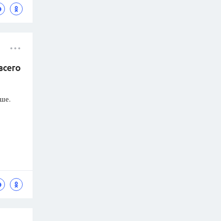
всего
ьше.