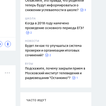
Объясните, это правда, что родители
теперь будут информироваться о
3
снижении успеваемости в школе?
ШКОЛА
спитание
Когда в 2018 году намечено
проведение основного периода ЕГЭ?
2
НОВОСТИ
Будет ли как-то улучшаться система
проверки и организации итоговых
2
сочинений?
ВУЗЫ
Подскажите, почему закрыли прием в
Московский институт телевидения и
1
радиовещания "Останкино"?
ЧАСТО ИЩУТ