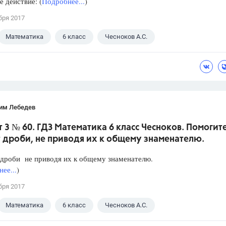
 действие: (
Подробнее...
)
бря 2017
Математика
6 класс
Чесноков А.С.
им Лебедев
 3 № 60. ГДЗ Математика 6 класс Чесноков. Помогит
 дроби, не приводя их к общему знаменателю.
 дроби не приводя их к общему знаменателю.
ее...
)
бря 2017
Математика
6 класс
Чесноков А.С.