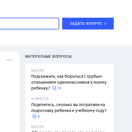
ЗАДАТЬ ВОПРОС
ИНТЕРЕСНЫЕ ВОПРОСЫ
ШКОЛА
Подскажите, как бороться с грубым
отношением одноклассников к моему
15
ребенку?
с,
7 класс,
НОВОСТИ
2 класс
Поделитесь, сколько вы потратили на
подготовку ребенка к учебному году?
8
.,
ШКОЛА
асян Л.С.,