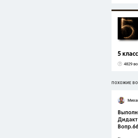
5 класс
4829 в
ПОХОЖИЕ В
Миха
Выполни
Дидакти
Вопр.6