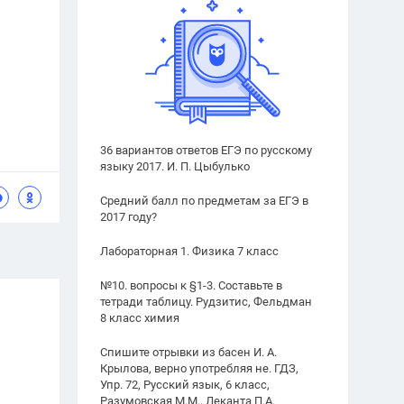
36 вариантов ответов ЕГЭ по русскому
языку 2017. И. П. Цыбулько
Средний балл по предметам за ЕГЭ в
2017 году?
Лабораторная 1. Физика 7 класс
№10. вопросы к §1-3. Составьте в
тетради таблицу. Рудзитис, Фельдман
8 класс химия
Спишите отрывки из басен И. А.
Крылова, верно употребляя не. ГДЗ,
Упр. 72, Русский язык, 6 класс,
Разумовская М.М., Леканта П.А.