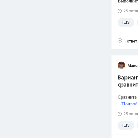
Выполните
25 октя
ГДЗ
1 ответ
Макс
Вариант
сравнит
Сравните
(
Подробн
25 октя
ГДЗ