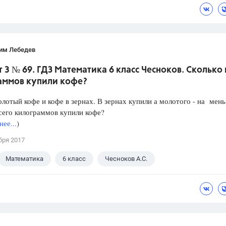
им Лебедев
 3 № 69. ГДЗ Математика 6 класс Чесноков. Сколько 
аммов купили кофе?
лотый кофе и кофе в зернах. В зернах купили а молотого - на мен
сего килограммов купили кофе?
ее...
)
бря 2017
Математика
6 класс
Чесноков А.С.