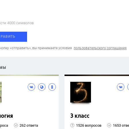
сти 4000 cимволов
ПРАВИТЬ
опку «отправить», вы принимаете условия
пользовательского соглашения
ЕМЫ
логия
3 класс
проса
262 ответа
1526 вопросов
1653 отв