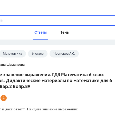
Ответы
Темы
Математика
6 класс
Чесноков А.С.
ы
Домашнее задание
Русский язык,
Химия,
Геометрия,
лана Шаманаева
Обществознание,
Физика
е значение выражения. ГДЗ Математика 6 класс
Школа
ов. Дидактические материалы по математике для 6
9 класс,
8 класс,
11 класс,
10 клас
 Вар.2 Вопр.89
6 класс,
4 класс,
5 класс,
1 класс,
Учебники
 и даст ответ? Найдите значение выражения:
Разумовская М.М.,
Габриелян О.С
Рудзитис Г.Е.,
Цыбулько И.П.,
Атан