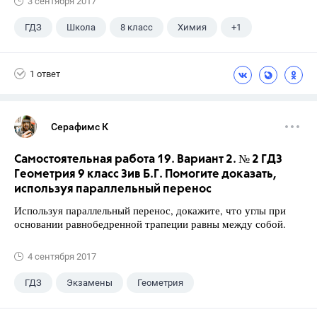
3 сентября 2017
ГДЗ
Школа
8 класс
Химия
+1
Габриелян О.С.
1 ответ
Серафимс К
Самостоятельная работа 19. Вариант 2. № 2 ГДЗ
Геометрия 9 класс Зив Б.Г. Помогите доказать,
используя параллельный перенос
Используя параллельный перенос, докажите, что углы при
основании равнобедренной трапеции равны между собой.
4 сентября 2017
ГДЗ
Экзамены
Геометрия
9 класс
+1
Зив Б. Г.