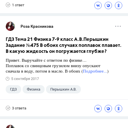
1 ответ
Роза Красникова
ГДЗ Тема 21 Физика 7-9 класс А.В.Перышкин
Задание №475 В обоих случаях поплавок плавает.
В какую жидкость он погружается глубже?
Привет. Выручайте с ответом по физике…
Поплавок со свинцовым грузилом внизу опускают
сначала в воду, потом в масло. В обоих (
Подробнее...
)
5 сентября 2017
ГДЗ
Физика
Перышкин А.В.
Школа
+1
7 класс
3 ответа