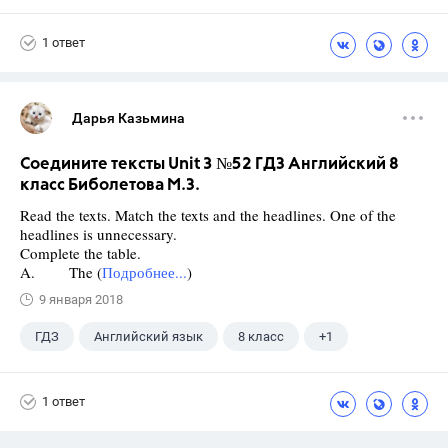
Биболетова М. З.
1 ответ
Дарья Казьмина
Соедините тексты Unit 3 №52 ГДЗ Английский 8
класс Биболетова М.З.
Read the texts. Match the texts and the headlines. One of the
headlines is unnecessary.
Complete the table.
A. The (
Подробнее...
)
9 января 2018
ГДЗ
Английский язык
8 класс
+1
Биболетова М. З.
1 ответ