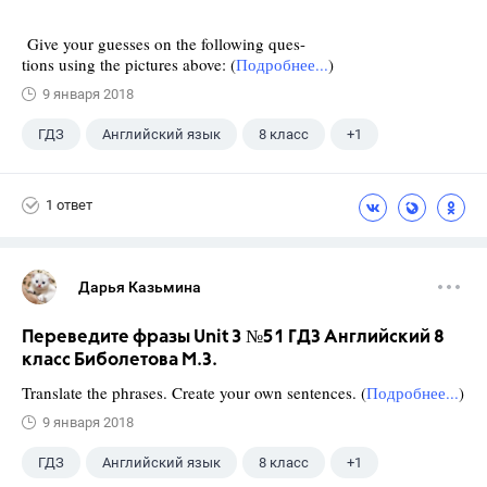
Give your guesses on the following ques-
tions using the pictures above: (
Подробнее...
)
9 января 2018
ГДЗ
Английский язык
8 класс
+1
Биболетова М. З.
1 ответ
Дарья Казьмина
Переведите фразы Unit 3 №51 ГДЗ Английский 8
класс Биболетова М.З.
Translate the phrases. Create your own sentences. (
Подробнее...
)
9 января 2018
ГДЗ
Английский язык
8 класс
+1