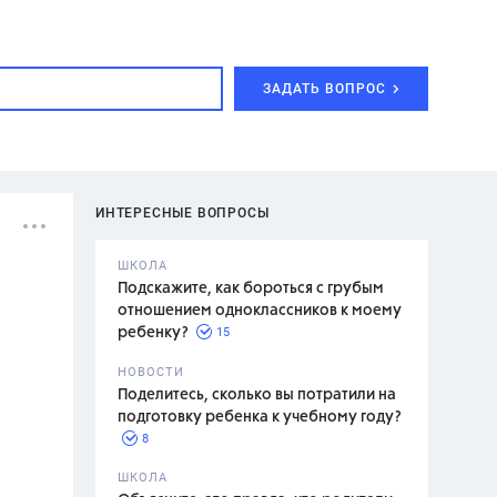
ЗАДАТЬ ВОПРОС
ИНТЕРЕСНЫЕ ВОПРОСЫ
ШКОЛА
Подскажите, как бороться с грубым
отношением одноклассников к моему
15
ребенку?
с,
7 класс,
НОВОСТИ
2 класс
Поделитесь, сколько вы потратили на
подготовку ребенка к учебному году?
8
.,
ШКОЛА
асян Л.С.,