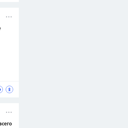
е
всего