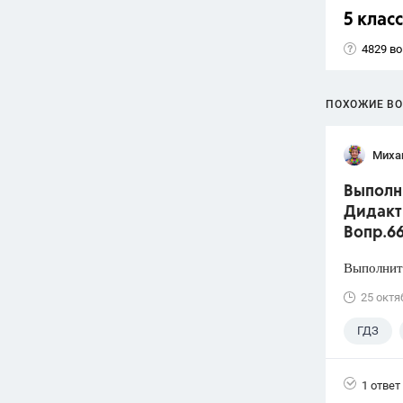
5 класс
4829 в
ПОХОЖИЕ В
Миха
Выполни
Дидакти
Вопр.6
Выполните
25 октя
ГДЗ
1 ответ