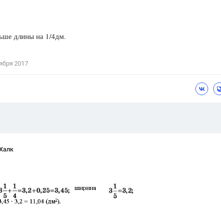
Цветков Л. А.
Психология
ьше длины на 1/4дм.
Отношения,
Любовь,
Красота,
Во
ября 2017
ПОКАЗАТЬ ВСЕ
Халк