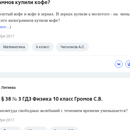
аммов купили кофе?
лотый кофе и кофе в зернах. В зернах купили а молотого - на мен
сего килограммов купили кофе?
ее...
)
бря 2017
Математика
6 класс
Чесноков А.С.
 Литиева
§ 38 № 3 ГДЗ Физика 10 класс Громов С.В.
мплитуда свободных колебаний с течением времени уменьшается?
бря 2017