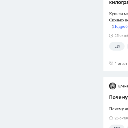
килогр
Купили мо
Сколько в
(
Подробн
25 октя
ГДЗ
1 ответ
Елена
Почему 
Почему а
26 октя