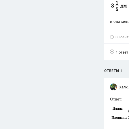
Вузы
1752
ответа
и она мен
Олимпиады
82
ответа
30 сент
Spotlight
1551
ответ
1 ответ
ГИА
280
ответов
ОТВЕТЫ
1
Халк 
Ответ: