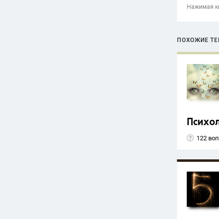
Нажимая кн
ПОХОЖИЕ Т
Психо
122 во