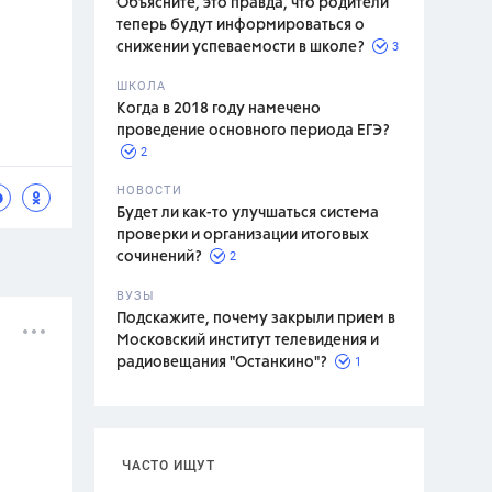
Объясните, это правда, что родители
теперь будут информироваться о
3
снижении успеваемости в школе?
ШКОЛА
спитание
Когда в 2018 году намечено
проведение основного периода ЕГЭ?
2
НОВОСТИ
Будет ли как-то улучшаться система
проверки и организации итоговых
2
сочинений?
ВУЗЫ
Подскажите, почему закрыли прием в
Московский институт телевидения и
1
радиовещания "Останкино"?
ЧАСТО ИЩУТ