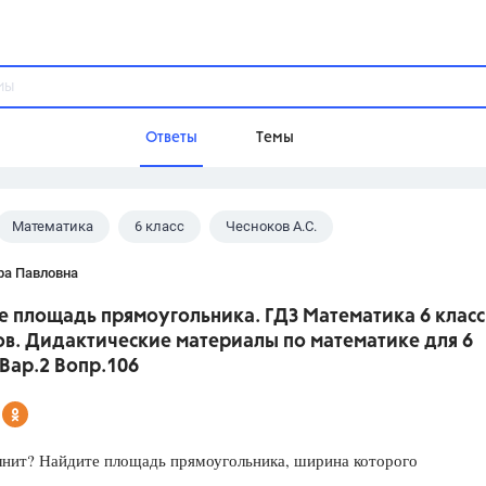
Ответы
Темы
Математика
6 класс
Чесноков А.С.
ы
Домашнее задание
Русский язык,
Химия,
Геометрия,
ра Павловна
Обществознание,
Физика
е площадь прямоугольника. ГДЗ Математика 6 класс
Школа
ов. Дидактические материалы по математике для 6
9 класс,
8 класс,
11 класс,
10 клас
 Вар.2 Вопр.106
6 класс,
4 класс,
5 класс,
1 класс,
Учебники
лнит? Найдите площадь прямоугольника, ширина которого
Разумовская М.М.,
Габриелян О.С
Рудзитис Г.Е.,
Цыбулько И.П.,
Атан