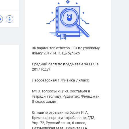
36 вариантов ответов ЕГЭ по русскому
языку 2017. И. П. Цыбулько
Средний балл по предметам за ЕГЭ в
2017 году?
Лабораторная 1. Физика 7 класс
№10. вопросы к §1-3. Составьте в
тетради таблицу. Рудзитис, Фельдман
8 класс химия
Спишите отрывки из басен И. А.
Крылова, верно употребляя не. ГДЗ,
Упр. 72, Русский язык, 6 класс,
Разумовская М.М., Леканта П.А.