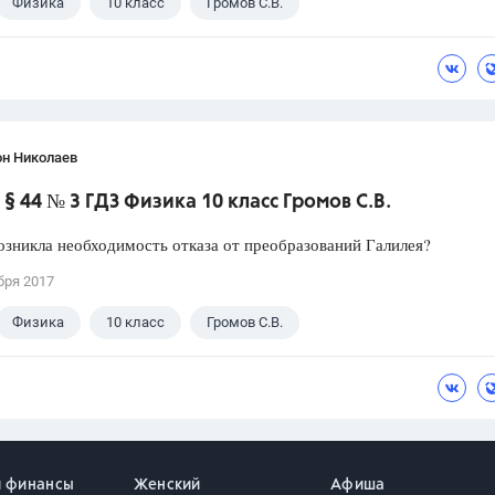
Физика
10 класс
Громов С.В.
он Николаев
§ 44 № 3 ГДЗ Физика 10 класс Громов С.В.
зникла необходимость отказа от преобразований Галилея?
бря 2017
Физика
10 класс
Громов С.В.
и финансы
Женский
Афиша