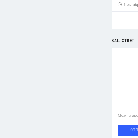
1 октяб
ВАШ ОТВЕТ
Можно вве
ОТ