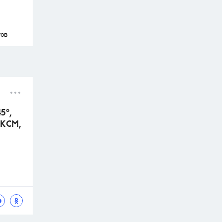
тов
5°,
 КСМ,