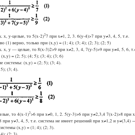
2
х, у-целые, то 5(x-2)
7 при x≠1, 2, 3. 6(у-4)>7 при y≠3, 4, 5, т.е.
о (1) верно, только при (x,y) = (1; 4); (3; 4); (2; 3); (2; 5)
, у — целые, то 8(x-3)2>9 при х≠2, 3, 4, 7(у-5)>9 при у≠4, 5, 6, т.е
х,у) = (2; 5); (4; 5); (3; 4); (3; 6)
системы: (х,у) = (2; 5); (3; 4).
5); (3; 4).
2
целые, то 4(x-1)
>6 при х≠0, 1, 2. 5(у-3)>6 при y≠2,3,4 7(x-2)>8 при x
>8 при у≠3, 4, 5, т.е. система не имеет решений при х≠1,2 и у≠(3,4) 
стемы (х,y) = (1; 4); (2; 3).
4); (2; 3).