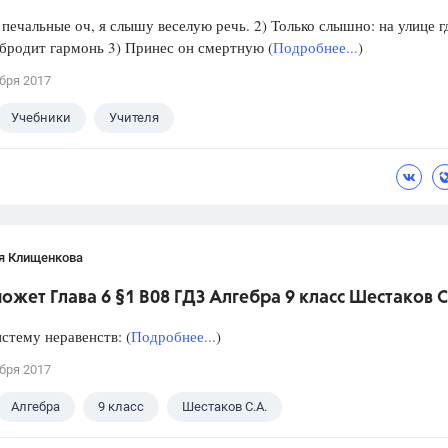
 печальные оч, я слышу веселую речь. 2) Только слышно: на улице г
бродит гармонь 3) Принес он смертную (
Подробнее...
)
бря 2017
Учебники
Учителя
я Клищенкова
ожет Глава 6 §1 B08 ГДЗ Алгебра 9 класс Шестаков С
стему неравенств: (
Подробнее...
)
бря 2017
Алгебра
9 класс
Шестаков С.А.