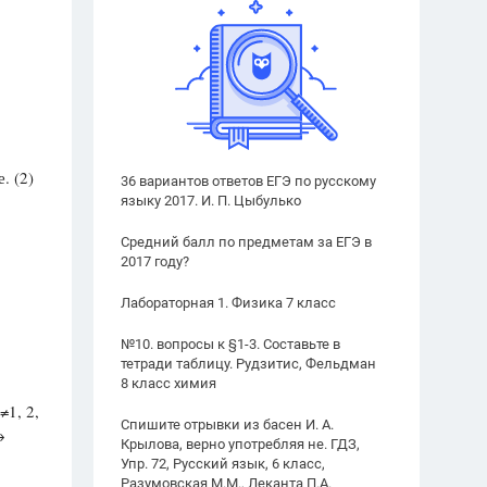
. (2)
36 вариантов ответов ЕГЭ по русскому
языку 2017. И. П. Цыбулько
Средний балл по предметам за ЕГЭ в
2017 году?
Лабораторная 1. Физика 7 класс
№10. вопросы к §1-3. Составьте в
тетради таблицу. Рудзитис, Фельдман
8 класс химия
≠1, 2,
Спишите отрывки из басен И. А.
→
Крылова, верно употребляя не. ГДЗ,
Упр. 72, Русский язык, 6 класс,
Разумовская М.М., Леканта П.А.