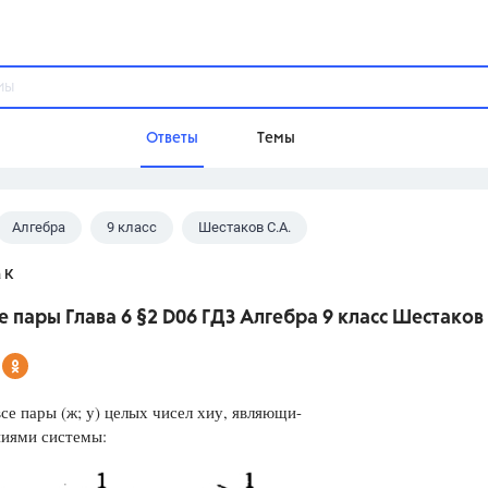
Ответы
Темы
Алгебра
9 класс
Шестаков С.А.
ы
Домашнее задание
Русский язык,
Химия,
Геометрия,
 К
Обществознание,
Физика
 пары Глава 6 §2 D06 ГДЗ Алгебра 9 класс Шестаков 
Школа
9 класс,
8 класс,
11 класс,
10 клас
6 класс,
4 класс,
5 класс,
1 класс,
се пары (ж; у) целых чисел хиу, являющи-
Учебники
ниями системы:
Разумовская М.М.,
Габриелян О.С
Рудзитис Г.Е.,
Цыбулько И.П.,
Атан