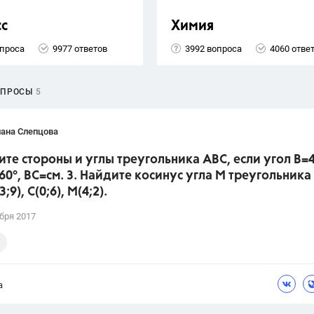
сс
Химия
опроса
9977 ответов
3992 вопроса
4060 отве
ОПРОСЫ
5
лана Слепцова
ите стороны и углы треугольника АВС, если угол В=4
60°, ВС=см. 3. Найдите косинус угла М треугольника
3;9), С(0;6), М(4;2).
бря 2017
а