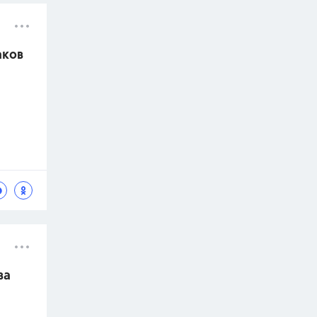
аков
ва