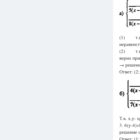
(1) т.к. 
неравенств
(2) т.к. х
верно при (
→ решение 
Ответ: (2; 
Т.к. х,у- 
3. 6(у-4)
решение си
Ответ: (1; 