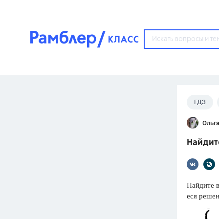
?
ГДЗ
Популярные тем
Ольга
ГДЗ
67571
ответ
Найдите
ЕГЭ
3273
ответа
ОГЭ
Найдите в
3460
ответов
еся реше
ФИПИ
30
ответов