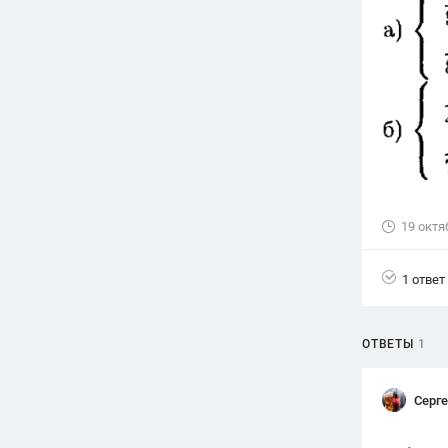
Вузы
1752
ответа
Олимпиады
82
ответа
Spotlight
1551
ответ
ГИА
280
ответов
19 октя
1 ответ
ОТВЕТЫ
1
Серг