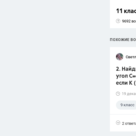
11 кла
9692 в
ПОХОЖИЕ В
Свет
2. Найд
угол С=
если К (
19 дека
9 класс
2 ответ