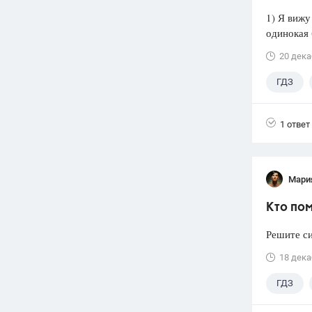
1) Я вижу
одинокая 
20 дека
ГДЗ
1 ответ
Мари
Кто пом
Решите си
18 дека
ГДЗ