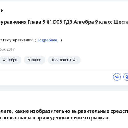
 К
уравнения Глава 5 §1 D03 ГДЗ Алгебра 9 класс Шест
стему уравнений: (
Подробнее...
)
бря 2017
Алгебра
9 класс
Шестаков С.А.
лите, какие изобразительно выразительные средст
использованы в приведенных ниже отрывках