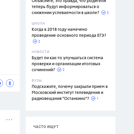
Объясните, это правда, что родители
теперь будут информироваться о
3
снижении успеваемости в школе?
ШКОЛА
спитание
Когда в 2018 году намечено
проведение основного периода ЕГЭ?
2
НОВОСТИ
Будет ли как-то улучшаться система
проверки и организации итоговых
2
сочинений?
ВУЗЫ
Подскажите, почему закрыли прием в
Московский институт телевидения и
1
радиовещания "Останкино"?
ЧАСТО ИЩУТ