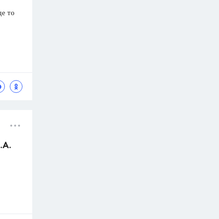
де то
.А.