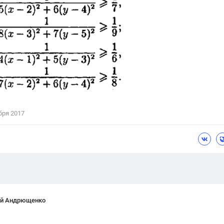
Цветков Л. А.
Психология
Отношения,
Любовь,
Красота,
Во
ПОКАЗАТЬ ВСЕ
бря 2017
ей Андрющенко