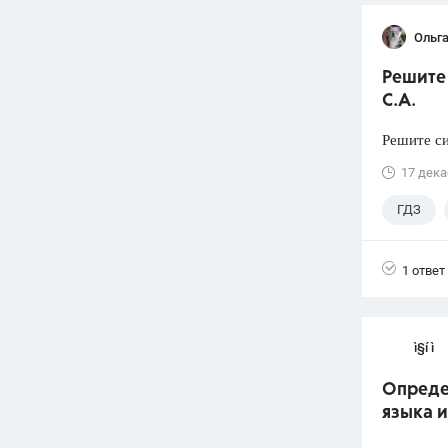
Ольга
Решите 
С.А.
Решите си
17 дека
ГДЗ
1 ответ
ì§í ì 
Опреде
языка 