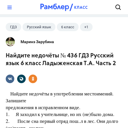
?
ГДЗ
Русский язык
6 класс
+1
Ладыженская Т.А.
Маринэ Зарубина
Найдите недочёты № 436 ГДЗ Русский
язык 6 класс Ладыженская Т.А. Часть 2
Найдите недочёты в употреблении местоимений.
Запишите
предложения в исправленном виде.
1. Я заходил к учительнице, но их (не)было дома.
2. После сна первый отряд пош..л в лес. Они долго
(не)возвр. .щались.