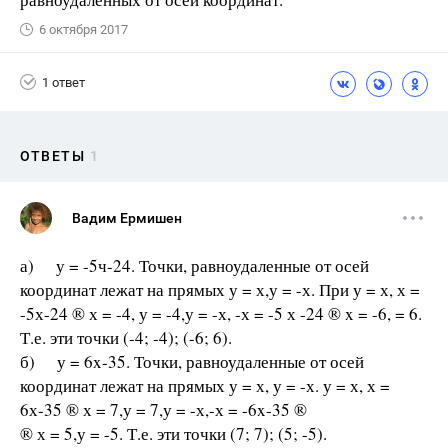
6 октября 2017
1 ответ
ОТВЕТЫ
1
Вадим Ермишен
а) у = -5ч-24. Точки, равноудаленные от осей
координат лежат на прямых у = х,у = -х. При у = х, х =
-5х-24 ® х = -4, у = -4,у = -х, -х = -5 х -24 ® x = -6, = 6.
Т.е. эти точки (-4; -4); (-6; 6).
б) у = 6x-35. Точки, равноудаленные от осей
координат лежат на прямых у = х, у = -х. у = х, х =
6х-35 ® х = 7,у = 7,у = -х,-х = -6x-35 ®
® х = 5,у = -5. Т.е. эти точки (7; 7); (5; -5).