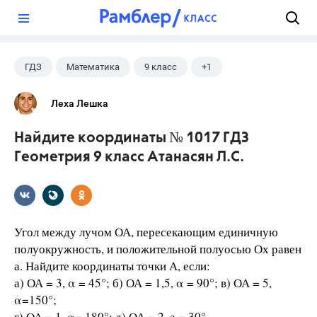
?
ГДЗ
Математика
9 класс
+1
Атанасян Л.С.
Леха Лешка
Найдите координаты № 1017 ГДЗ
Геометрия 9 класс Атанасян Л.С.
Угол между лучом ОА, пересекающим единичную
полуокружность, и положительной полуосью Ох равен
а. Найдите координаты точки А, если:
а) ОА = 3, α = 45°; б) ОА = 1,5, α = 90°; в) ОА = 5,
α=150°;
г) ОА = 1, α= 180°; д) ОА = 2, а = 30°.