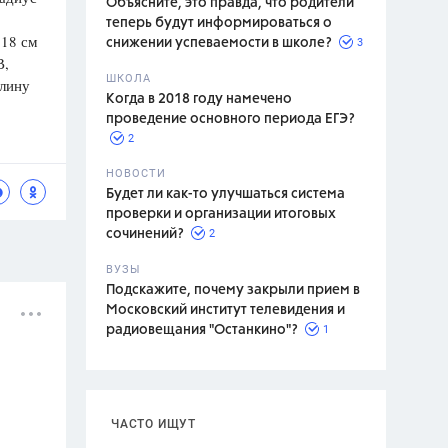
Объясните, это правда, что родители
теперь будут информироваться о
 18 см
3
снижении успеваемости в школе?
В,
ШКОЛА
длину
спитание
Когда в 2018 году намечено
проведение основного периода ЕГЭ?
2
НОВОСТИ
Будет ли как-то улучшаться система
проверки и организации итоговых
2
сочинений?
ВУЗЫ
Подскажите, почему закрыли прием в
Московский институт телевидения и
1
радиовещания "Останкино"?
ЧАСТО ИЩУТ