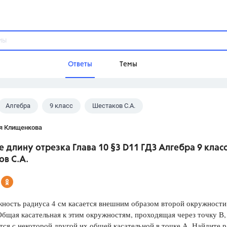
Ответы
Темы
Алгебра
9 класс
Шестаков С.А.
ы
Домашнее задание
Русский язык,
Химия,
Геометрия,
я Клищенкова
Обществознание,
Физика
 длину отрезка Глава 10 §3 D11 ГДЗ Алгебра 9 клас
Школа
в С.А.
9 класс,
8 класс,
11 класс,
10 клас
6 класс,
4 класс,
5 класс,
1 класс,
Учебники
ность радиуса 4 см касается внешним образом второй окружности
Общая касательная к этим окружностям, проходящая через точку В,
Разумовская М.М.,
Габриелян О.С
тся с некоторой другой их общей касательной в точке А. Найдите 
Рудзитис Г.Е.,
Цыбулько И.П.,
Атан