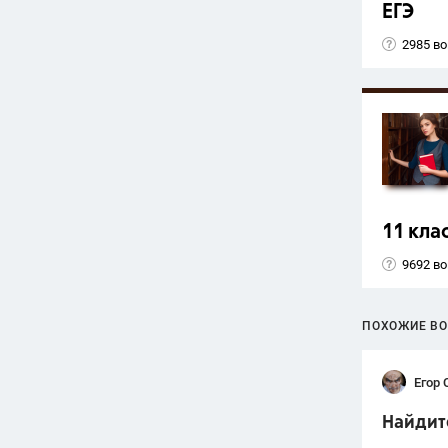
ЕГЭ
2985 в
11 кла
9692 в
ПОХОЖИЕ В
Егор 
Найдите