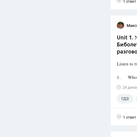
1 ответ
Макс
Unit 1.
Биболет
разгов
Listen to 
1. Who wa
26 дека
ГДЗ
1 ответ