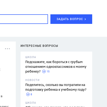
ЗАДАТЬ ВОПРОС
ИНТЕРЕСНЫЕ ВОПРОСЫ
ШКОЛА
Подскажите, как бороться с грубым
отношением одноклассников к моему
с
15
ребенку?
с,
7 класс,
НОВОСТИ
2 класс
Поделитесь, сколько вы потратили на
подготовку ребенка к учебному году?
8
 в
.,
ШКОЛА
радиус
асян Л.С.,