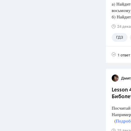
а) Найдит
восьмому
б) Найдит
24 дека
ГДЗ
1 ответ
Дмит
Lesson 
Биболе
Посчитай 
Например:
(
Подробн
25 дека