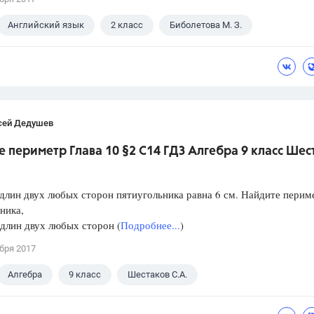
Английский язык
2 класс
Биболетова М. З.
сей Дедушев
 периметр Глава 10 §2 С14 ГДЗ Алгебра 9 класс Шес
длин двух любых сторон пятиугольника равна 6 см. Найдите перим
ника,
длин двух любых сторон (
Подробнее...
)
бря 2017
Алгебра
9 класс
Шестаков С.А.