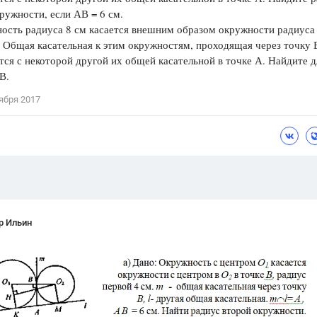
ружности, если АВ = 6 см.
Цветков Л. А.
ость радиуса 8 см касается внешним образом окружности радиуса
. Общая касательная к этим окружностям, проходящая через точку 
Психология
тся с некоторой другой их общей касательной в точке А. Найдите 
Отношения,
Любовь,
Красота,
Во
В.
ября 2017
ПОКАЗАТЬ ВСЕ
р Ильин