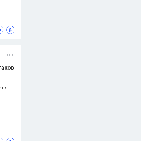
таков
етр