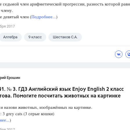
е седьмой член арифметической прогрессии, разность которой равн
 члену.
е девятый член (
Подробнее...
)
бря 2017
Алгебра
9 класс
Шестаков С.А.
рий Ерошин
41. № 3. ГДЗ Английский язык Enjoy English 2 класс
това. Помогите посчитать животных на картинке
и назови животных, изображённых на картинке.
 3 grey cats (3 серые кошки)
ее...
)
бря 2017