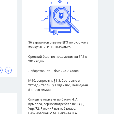
36 вариантов ответов ЕГЭ по русскому
языку 2017. И. П. Цыбулько
Средний балл по предметам за ЕГЭ в
2017 году?
Лабораторная 1. Физика 7 класс
№10. вопросы к §1-3. Составьте в
тетради таблицу. Рудзитис, Фельдман
8 класс химия
Спишите отрывки из басен И. А.
Крылова, верно употребляя не. ГДЗ,
Упр. 72, Русский язык, 6 класс,
Разумовская М.М., Леканта П.А.