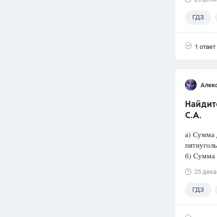
ГДЗ
1 ответ
Алек
Найдите
С.А.
а) Сумма 
пятиуголь
б) Сумма 
25 дека
ГДЗ