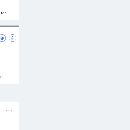
етов
тов