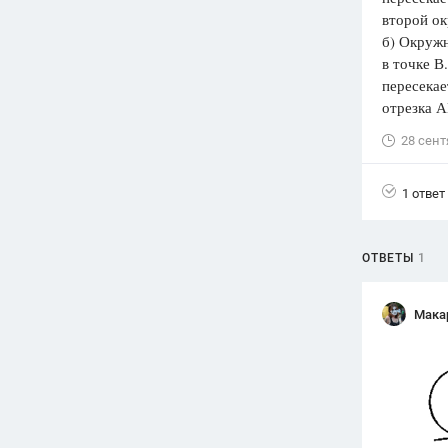
второй ок
Вузы
б) Окружн
1752
ответа
в точке В
пересекае
Олимпиады
отрезка А
82
ответа
28 сент
Spotlight
1551
ответ
1 ответ
ГИА
280
ответов
ОТВЕТЫ
1
Мака