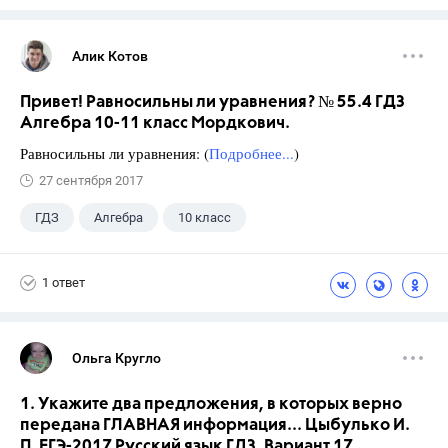
Алик Котов
Привет! Равносильны ли уравнения? № 55.4 ГДЗ
Алгебра 10-11 класс Мордкович.
Равносильны ли уравнения: (
Подробнее...
)
27 сентября 2017
ГДЗ
Алгебра
10 класс
11 класс
+1
Мордкович А.Г.
1 ответ
Ольга Кругло
1. Укажите два предложения, в которых верно
передана ГЛАВНАЯ информация... Цыбулько И.
П. ЕГЭ-2017 Русский язык ГДЗ. Вариант 17.