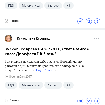
ГДЗ
Математика
6 класс
+1
Дорофеев Г. В.
1 ответ
Кукусенька Кусенька
За сколько времени № 778 ГДЗ Математика 6
класс Дорофеев Г.В. Часть3.
Три маляра покрасили забор за а ч. Первый маляр,
работая один, может покрасить этот забор за b ч, а
второй - за с ч. За (
Подробнее...
)
8 сентября 2017
ГДЗ
Математика
6 класс
+1
Дорофеев Г. В.
1 ответ