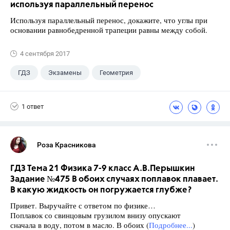
используя параллельный перенос
Используя параллельный перенос, докажите, что углы при
основании равнобедренной трапеции равны между собой.
4 сентября 2017
ГДЗ
Экзамены
Геометрия
9 класс
+1
Зив Б. Г.
1 ответ
Роза Красникова
ГДЗ Тема 21 Физика 7-9 класс А.В.Перышкин
Задание №475 В обоих случаях поплавок плавает.
В какую жидкость он погружается глубже?
Привет. Выручайте с ответом по физике…
Поплавок со свинцовым грузилом внизу опускают
сначала в воду, потом в масло. В обоих (
Подробнее...
)