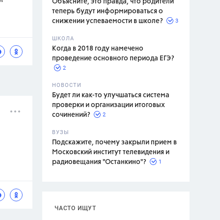
Объясните, это правда, что родители
теперь будут информироваться о
3
снижении успеваемости в школе?
ШКОЛА
спитание
Когда в 2018 году намечено
проведение основного периода ЕГЭ?
2
НОВОСТИ
Будет ли как-то улучшаться система
проверки и организации итоговых
2
сочинений?
ВУЗЫ
Подскажите, почему закрыли прием в
Московский институт телевидения и
1
радиовещания "Останкино"?
ЧАСТО ИЩУТ