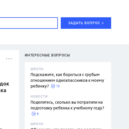
ЗАДАТЬ ВОПРОС
ИНТЕРЕСНЫЕ ВОПРОСЫ
ШКОЛА
Подскажите, как бороться с грубым
отношением одноклассников к моему
ядок
15
ребенку?
ика
с,
7 класс,
НОВОСТИ
2 класс
Поделитесь, сколько вы потратили на
подготовку ребенка к учебному году?
8
.,
ШКОЛА
и
асян Л.С.,