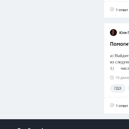
1 ответ
Юля 
Помогит
а) Найдит
из следую
1) число 
10 дека
ГДЗ
1 ответ