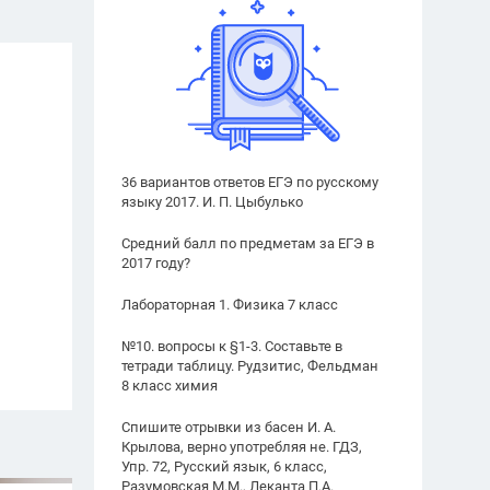
36 вариантов ответов ЕГЭ по русскому
языку 2017. И. П. Цыбулько
Средний балл по предметам за ЕГЭ в
2017 году?
Лабораторная 1. Физика 7 класс
№10. вопросы к §1-3. Составьте в
тетради таблицу. Рудзитис, Фельдман
8 класс химия
Спишите отрывки из басен И. А.
Крылова, верно употребляя не. ГДЗ,
Упр. 72, Русский язык, 6 класс,
Разумовская М.М., Леканта П.А.