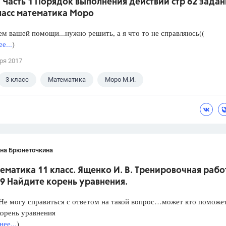
Часть 1 Порядок выполнения действий стр 62 задан
ласс математика Моро
м вашей помощи...нужно решить, а я что то не справляюсь((
е...
)
ря 2017
3 класс
Математика
Моро М.И.
ана Брюнеточкина
ематика 11 класс. Ященко И. В. Тренировочная рабо
9 Найдите корень уравнения.
е могу справиться с ответом на такой вопрос…может кто поможет
орень уравнения
ее...
)