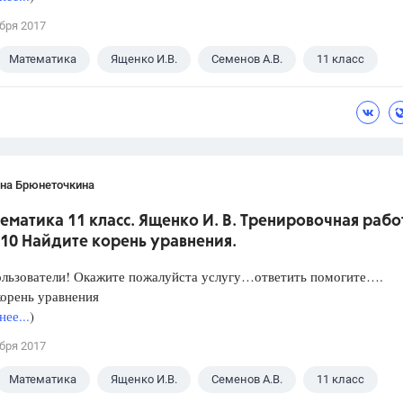
бря 2017
Математика
Ященко И.В.
Семенов А.В.
11 класс
ана Брюнеточкина
ематика 11 класс. Ященко И. В. Тренировочная рабо
10 Найдите корень уравнения.
ользователи! Окажите пожалуйста услугу…ответить помогите….
орень уравнения
ее...
)
бря 2017
Математика
Ященко И.В.
Семенов А.В.
11 класс