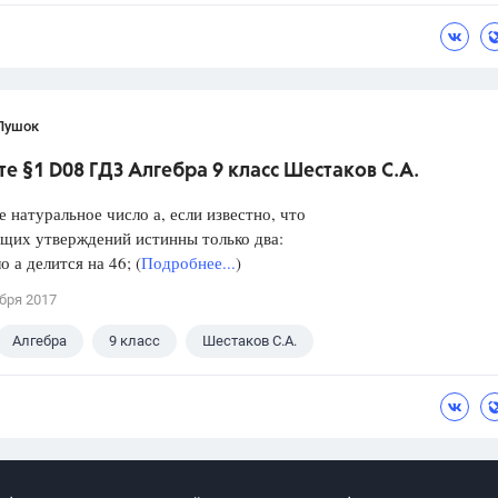
Пушок
е §1 D08 ГДЗ Алгебра 9 класс Шестаков С.А.
е натуральное число а, если известно, что
щих утверждений истинны только два:
а делится на 46; (
Подробнее...
)
бря 2017
Алгебра
9 класс
Шестаков С.А.