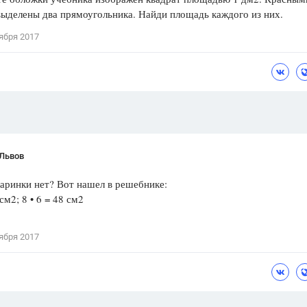
ыделены два прямоугольника. Найди площадь каждого из них.
Цветков Л. А.
ября 2017
Психология
Отношения,
Любовь,
Красота,
Во
ПОКАЗАТЬ ВСЕ
 Львов
аринки нет? Вот нашел в решебнике:
 см2; 8 • 6 = 48 см2
ября 2017