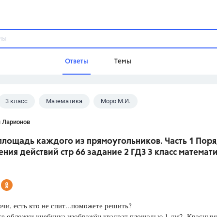
Ответы
Темы
3 класс
Математика
Моро М.И.
ы
Домашнее задание
Русский язык,
Химия,
Геометрия,
я Ларионов
Обществознание,
Физика
площадь каждого из прямоугольников. Часть 1 Пор
Школа
ния действий стр 66 задание 2 ГДЗ 3 класс математ
9 класс,
8 класс,
11 класс,
10 клас
6 класс,
4 класс,
5 класс,
1 класс,
Учебники
чи, есть кто не спит...поможете решить?
Разумовская М.М.,
Габриелян О.С
те обложки учебника изображён квадрат площадью 1 дм2. Красным
Рудзитис Г.Е.,
Цыбулько И.П.,
Атан