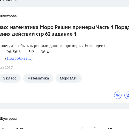
 Шустрова
класс математика Моро Решим примеры Часть 1 Поря
ния действий стр 62 задание 1
ивет, а вы бы как решили данные примеры? Есть идеи?
:8 96-56:8 5∙2 36:4
8 (
Подробнее...
)
ря 2017
3 класс
Математика
Моро М.И.
 Шустрова