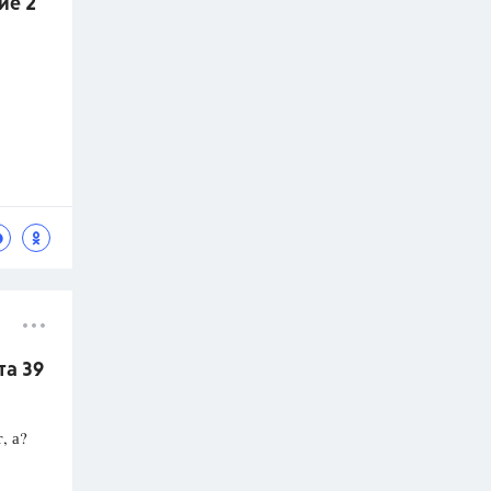
ие 2
та 39
, а?