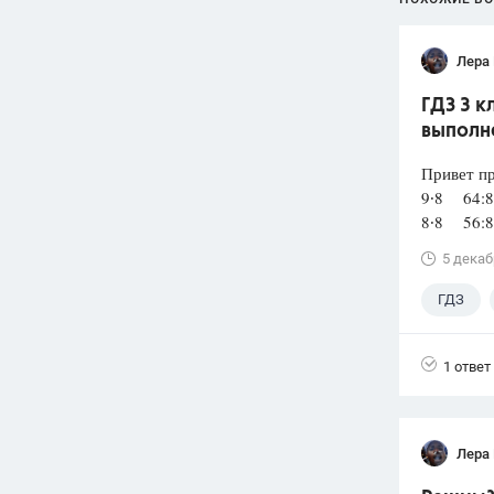
Лера
ГДЗ 3 
выполне
Привет пр
9∙8 64
8∙8 56:
5 декаб
ГДЗ
1 ответ
Лера