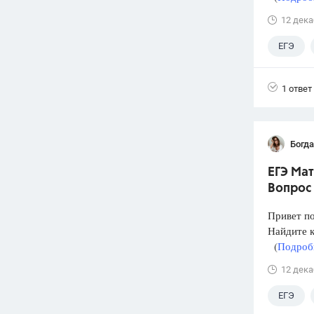
12 дека
ЕГЭ
1 ответ
Богд
ЕГЭ Мат
Вопрос 
Привет п
Найдите к
(
Подробн
12 дека
ЕГЭ