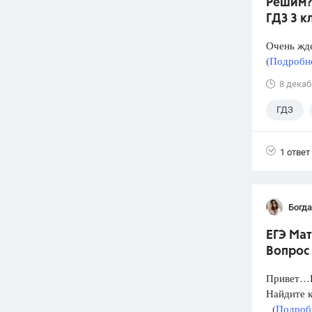
Решим? 
ГДЗ 3 к
Очень жде
(
Подробне
8 декаб
ГДЗ
1 ответ
Богд
ЕГЭ Мат
Вопрос 
Привет…Н
Найдите к
(
Подробн