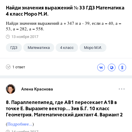
Найди значения выражений № 33 ГДЗ Математика
4 класс Моро М.И.
Найди значения выражений а + 347 и а - 39, если а = 40, а =
53, а = 282, а = 558.
13 ноября 2017
ГДЗ
Математика
4 класс
Моро М.И.
1 ответ
Алена Краснова
8. Параллелепипед, где АВ1 пересекает А1В в
точке Е. Выразите вектор... Зив Б.Г. 10 класс
Геометрия. Математический диктант 4. Вариант 2
(
Подробнее...
)
14 ноября 2017