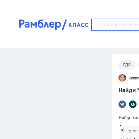
?
ГДЗ
Популярные тем
Кукус
ГДЗ
67571
ответ
Найди №
ЕГЭ
3273
ответа
ОГЭ
Найди мн
3460
ответов
ФИПИ
30
ответов