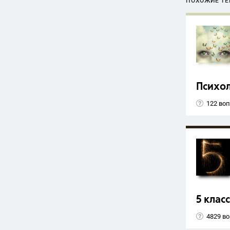
ПОХОЖИЕ Т
Психо
122 во
5 класс
4829 в