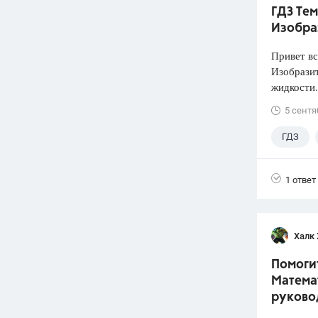
ГДЗ Тем
Изобра
Привет вс
Изобразит
жидкости.
5 сентя
ГДЗ
1 ответ
Халк 
Помогит
Математ
руково