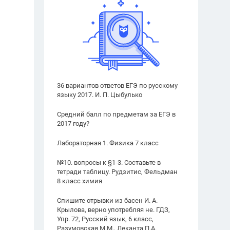
36 вариантов ответов ЕГЭ по русскому
языку 2017. И. П. Цыбулько
Средний балл по предметам за ЕГЭ в
2017 году?
Лабораторная 1. Физика 7 класс
№10. вопросы к §1-3. Составьте в
тетради таблицу. Рудзитис, Фельдман
8 класс химия
Спишите отрывки из басен И. А.
Крылова, верно употребляя не. ГДЗ,
Упр. 72, Русский язык, 6 класс,
Разумовская М.М., Леканта П.А.