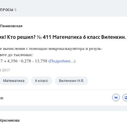
ОПРОСЫ
5
 Паниковская
к! Кто решил? № 411 Математика 6 класс Виленкин.
е вычисления с помощью микрокалькулятора и резуль-
лите до тысячных:
57 + 4,356 ∙ 0,278 - 13,758 (
Подробнее...
)
я 2017
Математика
6 класс
Виленкин Н.Я.
ов
 Красникова