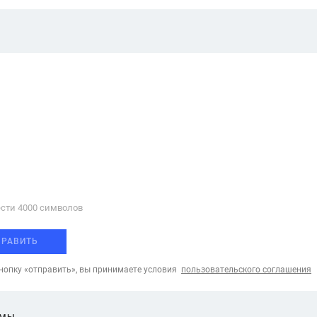
сти 4000 cимволов
ПРАВИТЬ
опку «отправить», вы принимаете условия
пользовательского соглашения