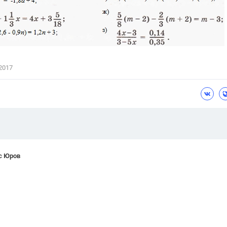
Цветков Л. А.
Психология
Отношения,
Любовь,
Красота,
Во
2017
ПОКАЗАТЬ ВСЕ
с Юров