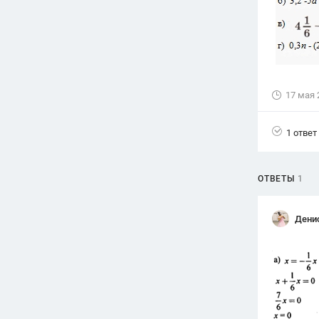
Вузы
1752
ответа
Олимпиады
82
ответа
17 мая 
Spotlight
1551
ответ
1 ответ
ГИА
280
ответов
ОТВЕТЫ
1
Дени