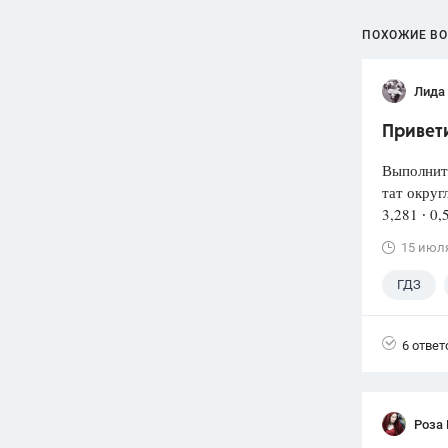
ПОХОЖИЕ В
Лида
Привети
Выполнит
тат округ
3,281 ∙ 0,
15 июл
ГДЗ
6 ответ
Роза