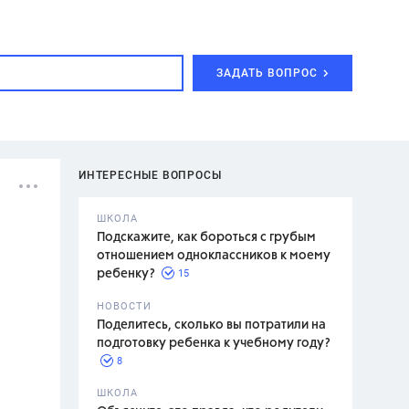
ЗАДАТЬ ВОПРОС
ИНТЕРЕСНЫЕ ВОПРОСЫ
ШКОЛА
Подскажите, как бороться с грубым
отношением одноклассников к моему
15
ребенку?
с,
7 класс,
НОВОСТИ
2 класс
Поделитесь, сколько вы потратили на
подготовку ребенка к учебному году?
8
.,
ШКОЛА
асян Л.С.,