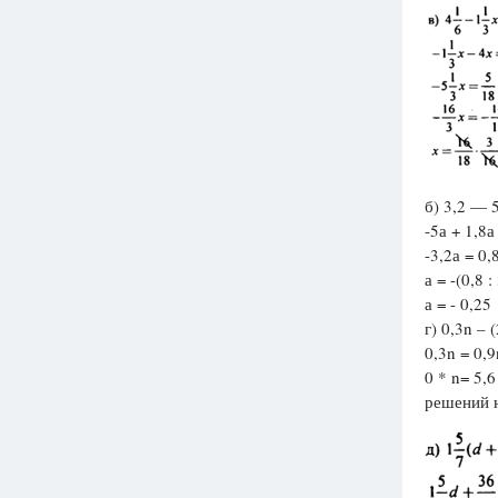
б) 3,2 — 5
-5а + 1,8а
-3,2а = 0,
а = -(0,8 :
а = - 0,25
г) 0,3n – 
0,3n = 0,9
0 * n= 5,6
решений н