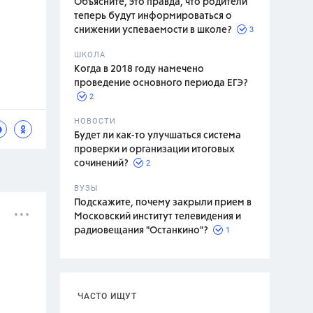
Объясните, это правда, что родители
теперь будут информироваться о
3
снижении успеваемости в школе?
ШКОЛА
спитание
Когда в 2018 году намечено
проведение основного периода ЕГЭ?
2
НОВОСТИ
Будет ли как-то улучшаться система
проверки и организации итоговых
2
сочинений?
ВУЗЫ
Подскажите, почему закрыли прием в
Московский институт телевидения и
1
радиовещания "Останкино"?
ЧАСТО ИЩУТ