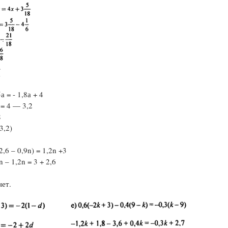
а = - 1,8а + 4
 = 4 — 3,2
8
 3,2)
(2,6 – 0,9n) = 1,2n +3
n – 1,2n = 3 + 2,6
ет.