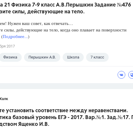
а 21 Физика 7-9 класс А.В.Перышкин Задание №476
зите силы, действующие на тело.
ем! Нужен ваш совет, как отвечать…
е силы, действующие на тело, когда оно плавает на поверхности
 (
Подробнее...
)
бря 2017
Физика
Перышкин А.В.
Школа
7 класс
Халк
е установить соответствие между неравенствами.
ика базовый уровень ЕГЭ - 2017. Вар.№1. Зад.№17.
дством Ященко И.В.