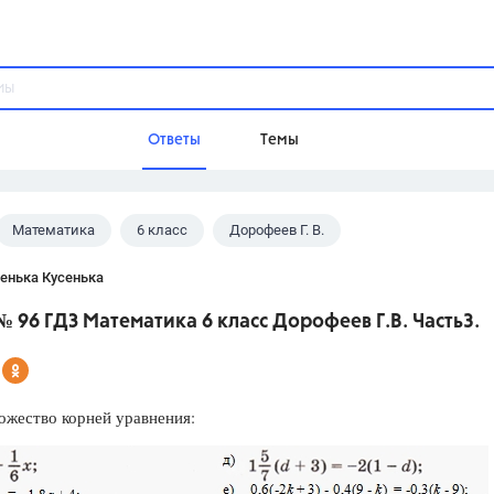
Ответы
Темы
Математика
6 класс
Дорофеев Г. В.
ы
Домашнее задание
Русский язык,
Химия,
Геометрия,
енька Кусенька
Обществознание,
Физика
 96 ГДЗ Математика 6 класс Дорофеев Г.В. Часть3.
Школа
9 класс,
8 класс,
11 класс,
10 клас
6 класс,
4 класс,
5 класс,
1 класс,
ожество корней уравнения:
Учебники
Разумовская М.М.,
Габриелян О.С
Рудзитис Г.Е.,
Цыбулько И.П.,
Атан