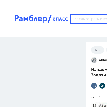
?
ГДЗ
Популярные тем
Анто
ГДЗ
67571
ответ
Найдем 
ЕГЭ
Задачи
3273
ответа
ОГЭ
3460
ответов
Доброго д
ФИПИ
30
ответов