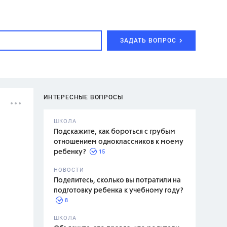
ЗАДАТЬ ВОПРОС
ИНТЕРЕСНЫЕ ВОПРОСЫ
ШКОЛА
Подскажите, как бороться с грубым
отношением одноклассников к моему
15
ребенку?
с,
7 класс,
НОВОСТИ
2 класс
Поделитесь, сколько вы потратили на
подготовку ребенка к учебному году?
8
.,
ШКОЛА
асян Л.С.,