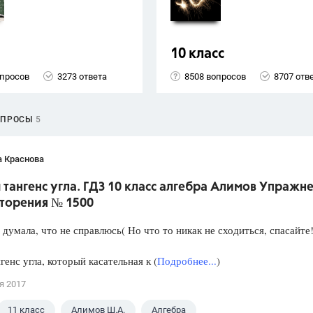
10 класс
опросов
3273 ответа
8508 вопросов
8707 отв
ОПРОСЫ
5
а Краснова
тангенс угла. ГДЗ 10 класс алгебра Алимов Упражн
вторения № 1500
 думала, что не справлюсь( Но что то никак не сходиться, спасайте
генс угла, который касательная к (
Подробнее...
)
я 2017
11 класс
Алимов Ш.А.
Алгебра