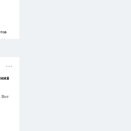
етов
ения
! Вот