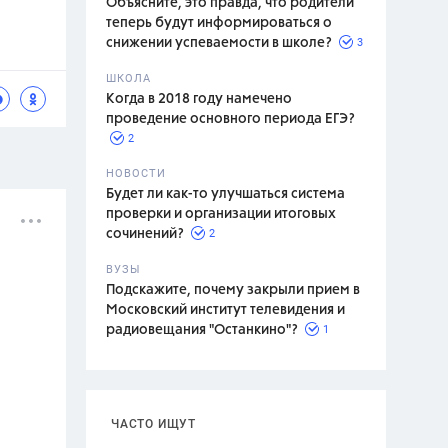
Объясните, это правда, что родители
теперь будут информироваться о
3
снижении успеваемости в школе?
ШКОЛА
спитание
Когда в 2018 году намечено
проведение основного периода ЕГЭ?
2
НОВОСТИ
Будет ли как-то улучшаться система
проверки и организации итоговых
2
сочинений?
ВУЗЫ
Подскажите, почему закрыли прием в
Московский институт телевидения и
1
радиовещания "Останкино"?
ЧАСТО ИЩУТ