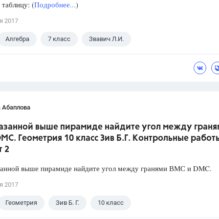
 таблицу: (
Подробнее...
)
я 2017
Алгебра
7 класс
Звавич Л.И.
 Абаплова
указанной выше пирамиде найдите угол между граня
MC. Геометрия 10 класс Зив Б.Г. Контрольные работы
т 2
азанной выше пирамиде найдите угол между гранями ВМС и DMC.
я 2017
Геометрия
Зив Б. Г.
10 класс