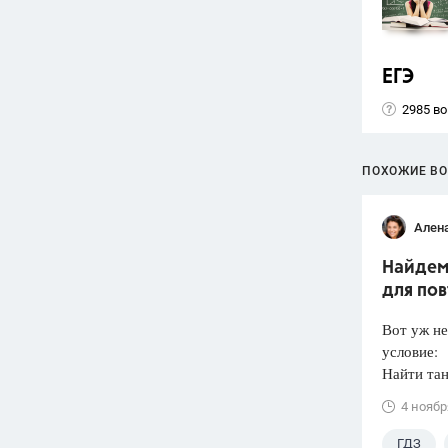
ЕГЭ
2985 в
ПОХОЖИЕ В
Ален
Найдем 
для по
Вот уж не
условие:
Найти тан
4 ноябр
ГДЗ