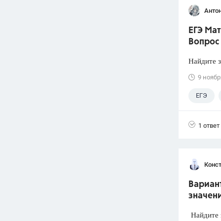
Анто
ЕГЭ Мат
Вопрос
Найдите 
9 ноябр
ЕГЭ
1 ответ
Конст
Вариант
значен
Найдите 