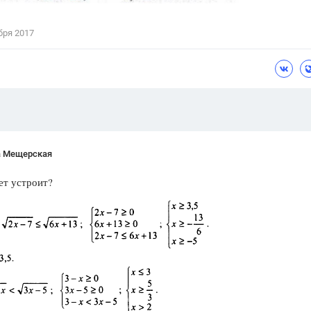
Цветков Л. А.
бря 2017
Психология
Отношения,
Любовь,
Красота,
Во
ПОКАЗАТЬ ВСЕ
а Мещерская
ет устроит?