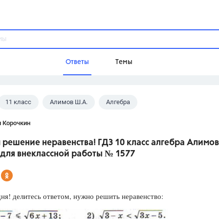
Ответы
Темы
11 класс
Алимов Ш.А.
Алгебра
ы
Домашнее задание
Русский язык,
Химия,
Геометрия,
н Корочкин
Обществознание,
Физика
решение неравенства! ГДЗ 10 класс алгебра Алимов
Школа
 для внеклассной работы № 1577
9 класс,
8 класс,
11 класс,
10 клас
6 класс,
4 класс,
5 класс,
1 класс,
Учебники
ня! делитесь ответом, нужно решить неравенство:
Разумовская М.М.,
Габриелян О.С
Рудзитис Г.Е.,
Цыбулько И.П.,
Атан