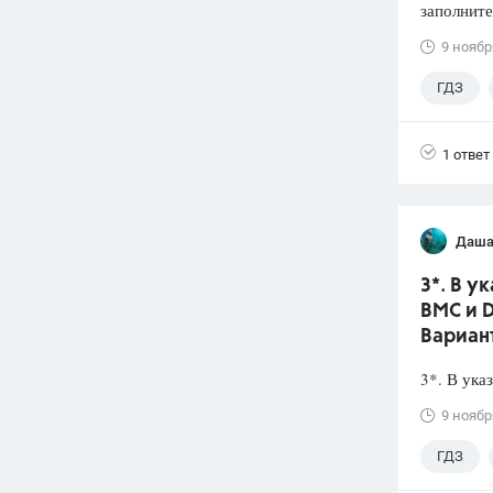
заполните
9 ноябр
ГДЗ
1 ответ
Даша
3*. В 
ВМС и D
Вариан
3*. В ук
9 ноябр
ГДЗ