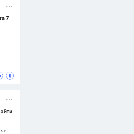
та 7
найти
х и