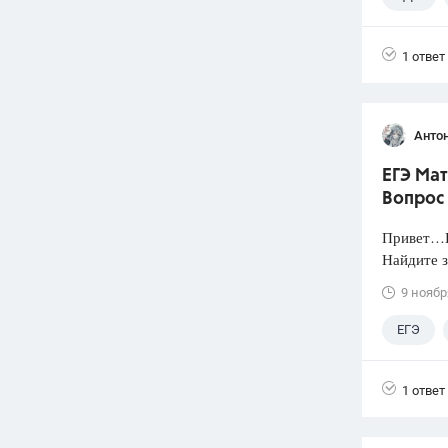
1 ответ
Анто
ЕГЭ Мат
Вопрос
Привет…Н
Найдите з
9 ноябр
ЕГЭ
1 ответ