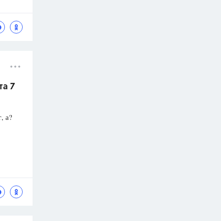
та 7
, а?