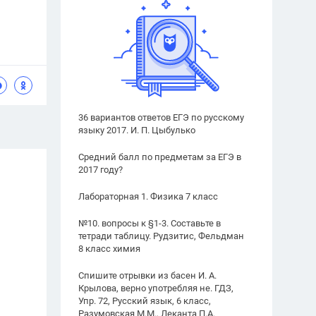
36 вариантов ответов ЕГЭ по русскому
языку 2017. И. П. Цыбулько
Средний балл по предметам за ЕГЭ в
2017 году?
Лабораторная 1. Физика 7 класс
№10. вопросы к §1-3. Составьте в
тетради таблицу. Рудзитис, Фельдман
8 класс химия
Спишите отрывки из басен И. А.
Крылова, верно употребляя не. ГДЗ,
Упр. 72, Русский язык, 6 класс,
Разумовская М.М., Леканта П.А.