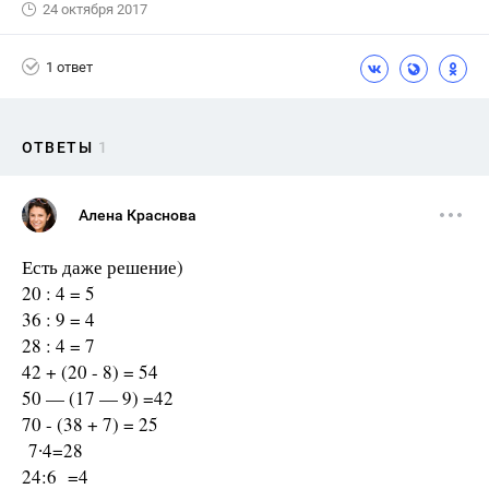
24 октября 2017
1 ответ
ОТВЕТЫ
1
Алена Краснова
Есть даже решение)
20 : 4 = 5
36 : 9 = 4
28 : 4 = 7
42 + (20 - 8) = 54
50 — (17 — 9) =42
70 - (38 + 7) = 25
7∙4=28
24:6 =4