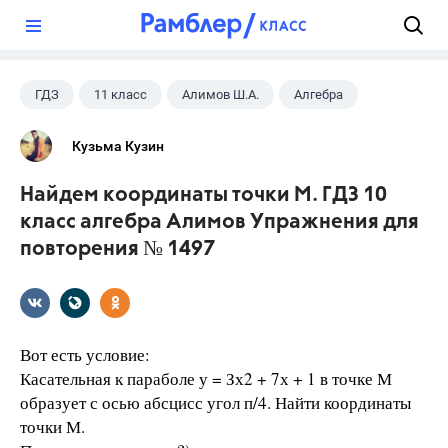
?
ГДЗ
11 класс
Алимов Ш.А.
Алгебра
Кузьма Кузин
Найдем координаты точки М. ГДЗ 10
класс алгебра Алимов Упражнения для
повторения № 1497
Вот есть условие:
Касательная к параболе у = Зх2 + 7х + 1 в точке М
образует с осью абсцисс угол п/4. Найти координаты
точки М.