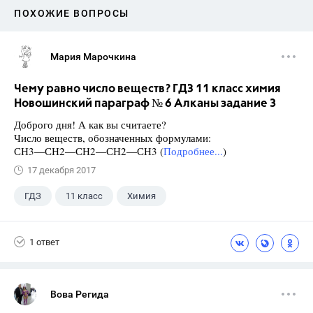
ПОХОЖИЕ ВОПРОСЫ
Мария Марочкина
Чему равно число веществ? ГДЗ 11 класс химия
Новошинский параграф № 6 Алканы задание 3
Доброго дня! А как вы считаете?
Число веществ, обозначенных формулами:
СН3—СН2—СН2—СН2—СН3 (
Подробнее...
)
17 декабря 2017
ГДЗ
11 класс
Химия
Новошинский И.И.
1 ответ
Вова Регида