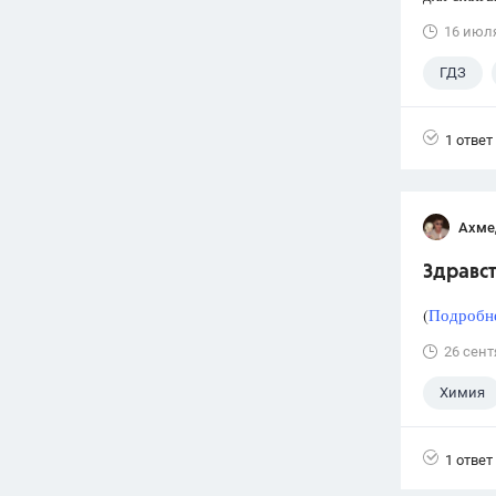
16 июл
ГДЗ
1 ответ
Ахме
Здравст
(
Подробне
26 сент
Химия
1 ответ