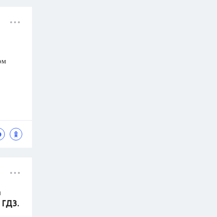
ом
а
 ГДЗ.