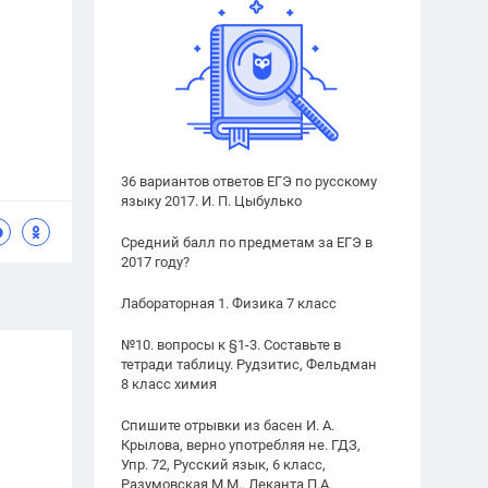
36 вариантов ответов ЕГЭ по русскому
языку 2017. И. П. Цыбулько
Средний балл по предметам за ЕГЭ в
2017 году?
Лабораторная 1. Физика 7 класс
№10. вопросы к §1-3. Составьте в
тетради таблицу. Рудзитис, Фельдман
8 класс химия
Спишите отрывки из басен И. А.
Крылова, верно употребляя не. ГДЗ,
Упр. 72, Русский язык, 6 класс,
Разумовская М.М., Леканта П.А.