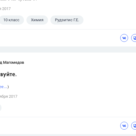
я 2017
10 класс
Химия
Рудзитис Г.Е.
д Магомедов
вуйте.
е...
)
ября 2017