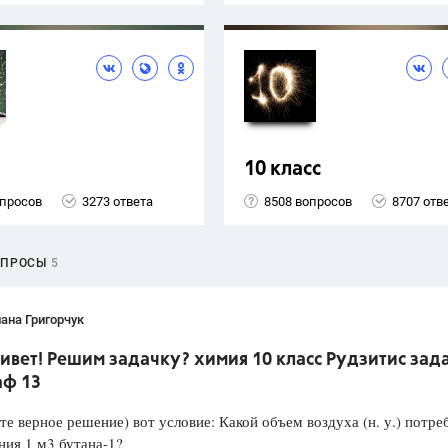
10 класс
опросов
3273 ответа
8508 вопросов
8707 отв
ОПРОСЫ
5
ана Григорчук
ивет! Решим задачку? химия 10 класс Рудзитис зад
аф 13
е верное решение) вот условие: Какой объем воздуха (н. у.) потре
ния 1 м3 бутана-1?