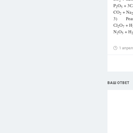
2
P
O
+ 3С
2
5
CO
+ Na
2
3) Реакц
Сl
О
+ Н
2
7
N
O
+ Н
2
5
1 апрел
ВАШ ОТВЕТ