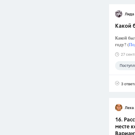
Лида
Какой б
Какой был
году? (
По
27 сент
Поступ
3 ответ
Леха
16. Рас
месте к
Вариант