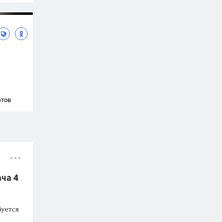
етов
ача 4
буется