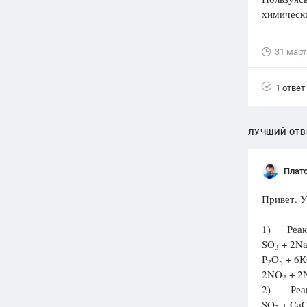
химически
Вузы
1752
ответа
31 март
Олимпиады
82
ответа
1 ответ
Spotlight
1551
ответ
ЛУЧШИЙ ОТВ
ГИА
280
ответов
Плат
Привет. У
1) Реакц
SO
+ 2Na
3
Р
О
+ 6К
2
5
2NO
+ 2
2
2) Реакц
SO
+ СаО