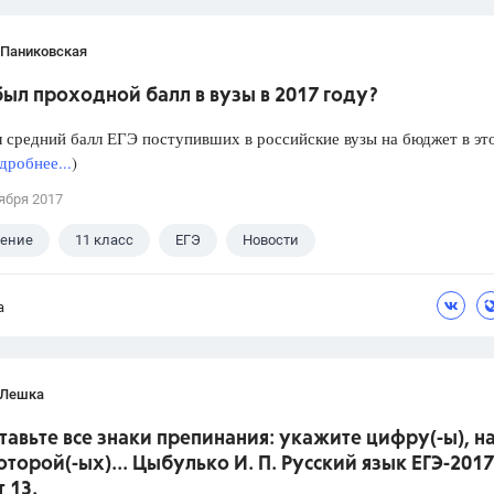
 Паниковская
ыл проходной балл в вузы в 2017 году?
 средний балл ЕГЭ поступивших в российские вузы на бюджет в эт
дробнее...
)
ября 2017
ление
11 класс
ЕГЭ
Новости
а
 Лешка
ставьте все знаки препинания: укажите цифру(-ы), н
оторой(-ых)... Цыбулько И. П. Русский язык ЕГЭ-2017
 13.