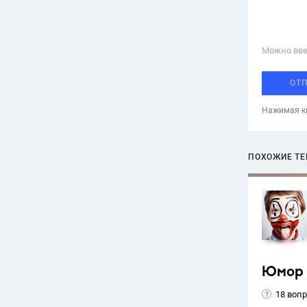
Можно вве
ОТ
Нажимая кн
ПОХОЖИЕ Т
Юмор
18 воп