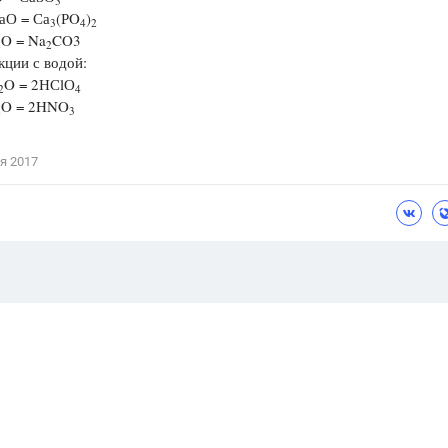
3
аО = Са
(РO
)
3
4
2
O = Na
CO3
2
2
ии с водой:
O = 2НСlО
2
4
O = 2HNO
2
3
я 2017