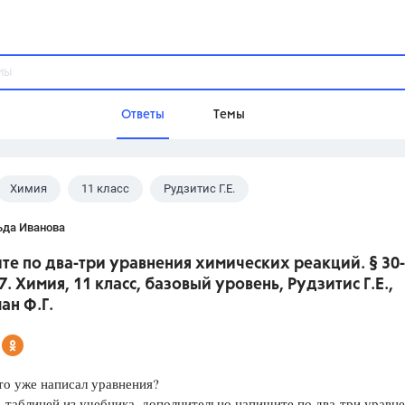
Ответы
Темы
Химия
11 класс
Рудзитис Г.Е.
ы
Домашнее задание
Русский язык,
Химия,
Геометрия,
ьда Иванова
Обществознание,
Физика
е по два-три уравнения химических реакций. § 30-
Школа
7. Химия, 11 класс, базовый уровень, Рудзитис Г.Е.,
9 класс,
8 класс,
11 класс,
10 клас
ан Ф.Г.
6 класс,
4 класс,
5 класс,
1 класс,
Учебники
то уже написал уравнения?
Разумовская М.М.,
Габриелян О.С
 таблицей из учебника, дополнительно напишите по два-три уравн
Рудзитис Г.Е.,
Цыбулько И.П.,
Атан