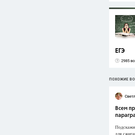
ЕГЭ
2985 в
ПОХОЖИЕ В
Светл
Всем пр
парагр
Подскажит
для сжига