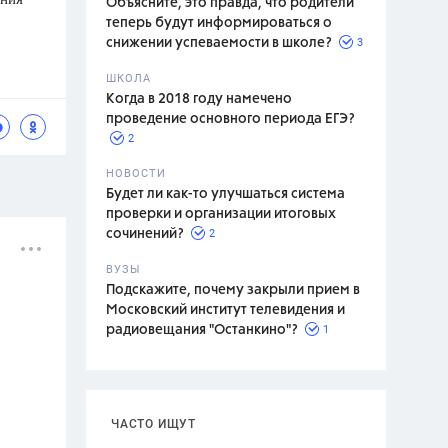
Объясните, это правда, что родители
теперь будут информироваться о
3
снижении успеваемости в школе?
ШКОЛА
спитание
Когда в 2018 году намечено
проведение основного периода ЕГЭ?
2
НОВОСТИ
Будет ли как-то улучшаться система
проверки и организации итоговых
2
сочинений?
ВУЗЫ
Подскажите, почему закрыли прием в
Московский институт телевидения и
1
радиовещания "Останкино"?
ЧАСТО ИЩУТ