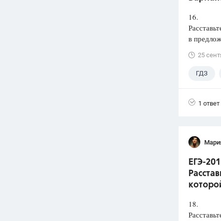
16.
Расставьт
в предлож
25 сент
ГДЗ
1 ответ
Мари
ЕГЭ-201
Расстав
которой
18.
Расставьт