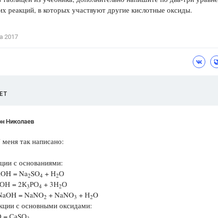
х реакций, в которых участвуют другие кислотные оксиды.
Цветков Л. А.
Психология
а 2017
Отношения,
Любовь,
Красота,
Во
ПОКАЗАТЬ ВСЕ
ЕТ
он Николаев
 меня так написано:
ии с основаниями:
OH = Na
SO
+ Н
О
2
4
2
ОН = 2К
РО
+ 3Н
О
3
4
2
NaOH = NaNO
+ NaNO
+ Н
O
2
3
2
ии с основными оксидами:
 = СаSО