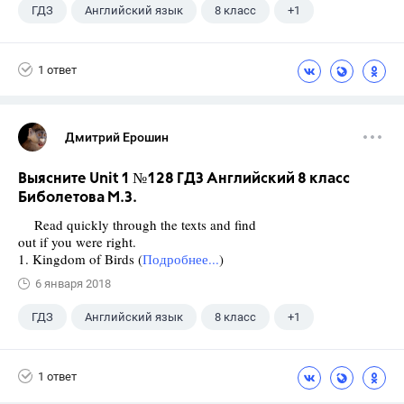
ГДЗ
Английский язык
8 класс
+1
Биболетова М. З.
1 ответ
Дмитрий Ерошин
Выясните Unit 1 №128 ГДЗ Английский 8 класс
Биболетова М.З.
Read quickly through the texts and find
out if you were right.
1. Kingdom of Birds (
Подробнее...
)
6 января 2018
ГДЗ
Английский язык
8 класс
+1
Биболетова М. З.
1 ответ