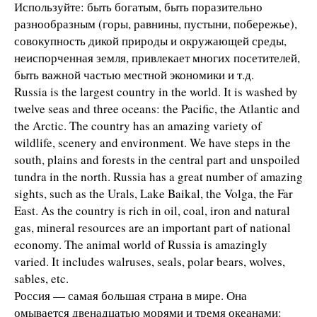
Используйте: быть богатым, быть поразительно
разнообразным (горы, равнины, пустыни, побережье),
совокупность дикой природы и окружающей среды,
неиспорченная земля, привлекает многих посетителей,
быть важной частью местной экономики и т.д.
Russia is the largest country in the world. It is washed by
twelve seas and three oceans: the Pacific, the Atlantic and
the Arctic. The country has an amazing variety of
wildlife, scenery and environment. We have steps in the
south, plains and forests in the central part and unspoiled
tundra in the north. Russia has a great number of amazing
sights, such as the Urals, Lake Baikal, the Volga, the Far
East. As the country is rich in oil, coal, iron and natural
gas, mineral resources are an important part of national
economy. The animal world of Russia is amazingly
varied. It includes walruses, seals, polar bears, wolves,
sables, etc.
Россия — самая большая страна в мире. Она
омывается двенадцатью морями и тремя океанами: