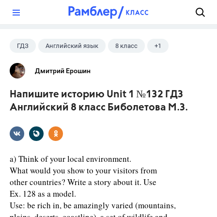
?
ГДЗ
Английский язык
8 класс
+1
Биболетова М. З.
Дмитрий Ерошин
Напишите историю Unit 1 №132 ГДЗ
Английский 8 класс Биболетова М.З.
a) Think of your local environment.
What would you show to your visitors from
other countries? Write a story about it. Use
Ex. 128 as a model.
Use: be rich in, be amazingly varied (mountains,
plains, deserts, coastline), a set of wildlife and