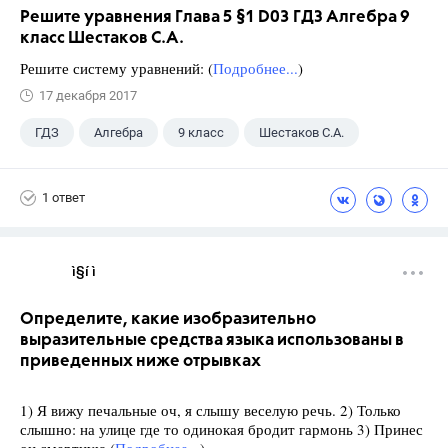
Решите уравнения Глава 5 §1 D03 ГДЗ Алгебра 9
класс Шестаков С.А.
Решите систему уравнений: (
Подробнее...
)
17 декабря 2017
ГДЗ
Алгебра
9 класс
Шестаков С.А.
1 ответ
ì§í ì 
Определите, какие изобразительно
выразительные средства языка использованы в
приведенных ниже отрывках
1) Я вижу печальные оч, я слышу веселую речь. 2) Только
слышно: на улице где то одинокая бродит гармонь 3) Принес
он смертную (
Подробнее...
)