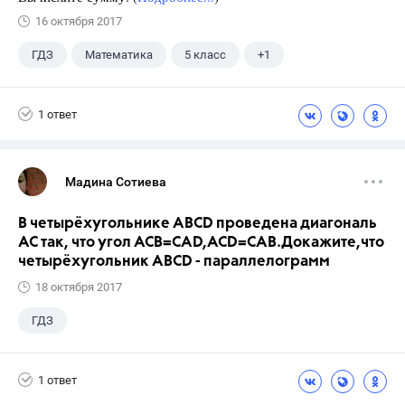
16 октября 2017
ГДЗ
Математика
5 класс
+1
Никольский С.М.
1 ответ
Мадина Сотиева
В четырёхугольнике ABCD проведена диагональ
AC так, что угол ACB=CAD,ACD=CAB.Докажите,что
четырёхугольник ABCD - параллелограмм
18 октября 2017
ГДЗ
1 ответ