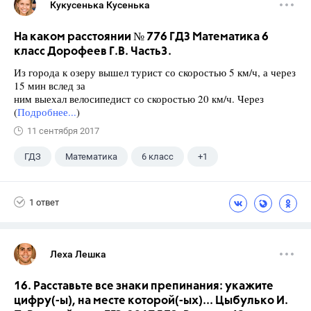
Кукусенька Кусенька
На каком расстоянии № 776 ГДЗ Математика 6
класс Дорофеев Г.В. Часть3.
Из города к озеру вышел турист со скоростью 5 км/ч, а через
15 мин вслед за
ним выехал велосипедист со скоростью 20 км/ч. Через
(
Подробнее...
)
11 сентября 2017
ГДЗ
Математика
6 класс
+1
Дорофеев Г. В.
1 ответ
Леха Лешка
16. Расставьте все знаки препинания: укажите
цифру(-ы), на месте которой(-ых)... Цыбулько И.