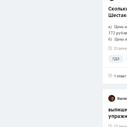
Сколько
Шестако
а) Цена н
372 рубля
б) Цена н
23 дека
ГДЗ
1 ответ
Васи
выпиши
упражн
25 дека