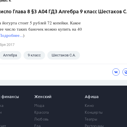
фимс К
исло Глава 8 §3 А04 ГДЗ Алгебра 9 класс Шестаков С
а йогурта стоит 5 рублей 72 копейки. Какое
е число таких баночек можно купить на 40
Подробнее...
)
бря 2017
Алгебра
9 класс
Шестаков С.А.
и финансы
Женский
Афиша
ка
Мода
Кино
и
Красота
Концерты
Любовь
Театры
счет
Еда
Рестораны