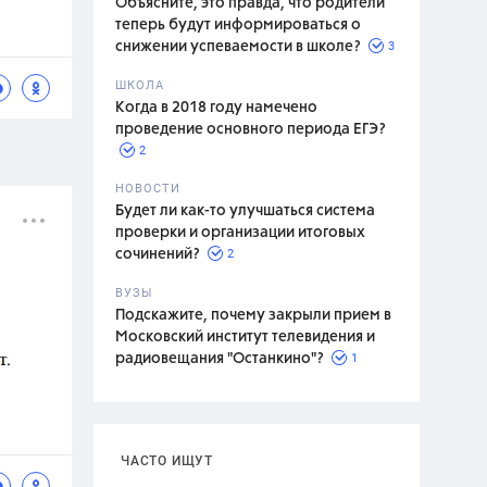
Объясните, это правда, что родители
теперь будут информироваться о
3
снижении успеваемости в школе?
ШКОЛА
спитание
Когда в 2018 году намечено
проведение основного периода ЕГЭ?
2
НОВОСТИ
Будет ли как-то улучшаться система
проверки и организации итоговых
2
сочинений?
ВУЗЫ
Подскажите, почему закрыли прием в
Московский институт телевидения и
1
радиовещания "Останкино"?
ЧАСТО ИЩУТ