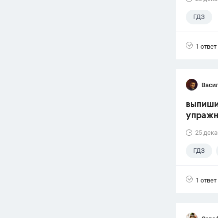
ГДЗ
1 ответ
Васи
выпиши
упражне
25 дека
ГДЗ
1 ответ