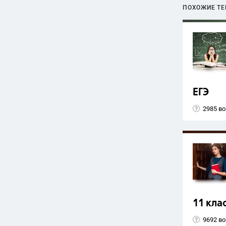
ПОХОЖИЕ Т
ЕГЭ
2985 в
11 кла
9692 в