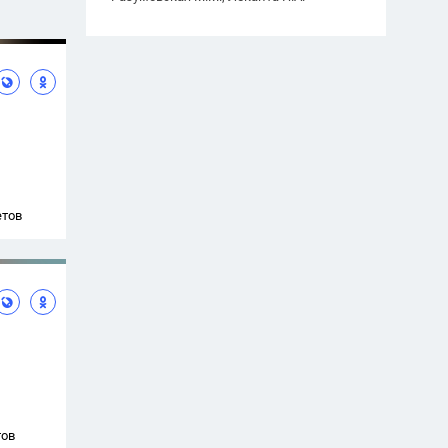
етов
тов