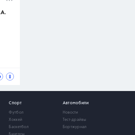
.А.
Спорт
Автомобили
Футбол
Новости
Хоккей
Тест-драйвы
Баскетбол
Бортжурнал
Биатлон