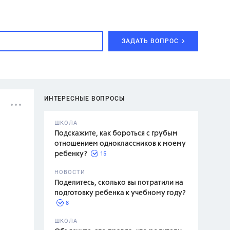
ЗАДАТЬ ВОПРОС
ИНТЕРЕСНЫЕ ВОПРОСЫ
ШКОЛА
Подскажите, как бороться с грубым
отношением одноклассников к моему
15
ребенку?
с,
7 класс,
НОВОСТИ
2 класс
Поделитесь, сколько вы потратили на
подготовку ребенка к учебному году?
8
.,
ШКОЛА
асян Л.С.,