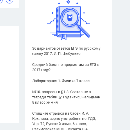
36 вариантов ответов ЕГЭ по русскому
языку 2017. И. П. Цыбулько
Средний балл по предметам за ЕГЭ в
2017 году?
Лабораторная 1. Физика 7 класс
№10. вопросы к §1-3. Составьте в
тетради таблицу. Рудзитис, Фельдман
8 класс химия
Спишите отрывки из басен И. А.
Крылова, верно употребляя не. ГДЗ,
Упр. 72, Русский язык, 6 класс,
Разумовская М.М., Леканта П.А.