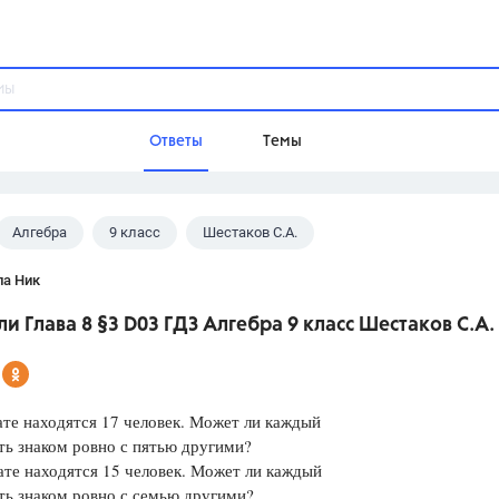
Ответы
Темы
Алгебра
9 класс
Шестаков С.А.
ы
Домашнее задание
Русский язык,
Химия,
Геометрия,
ла Ник
Обществознание,
Физика
и Глава 8 §3 D03 ГДЗ Алгебра 9 класс Шестаков С.А.
Школа
9 класс,
8 класс,
11 класс,
10 клас
6 класс,
4 класс,
5 класс,
1 класс,
ате находятся 17 человек. Может ли каждый
Учебники
ть знаком ровно с пятью другими?
ате находятся 15 человек. Может ли каждый
Разумовская М.М.,
Габриелян О.С
ть знаком ровно с семью другими?
Рудзитис Г.Е.,
Цыбулько И.П.,
Атан