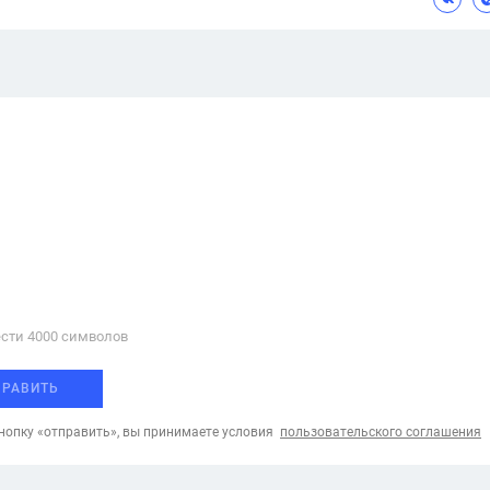
сти 4000 cимволов
ПРАВИТЬ
опку «отправить», вы принимаете условия
пользовательского соглашения