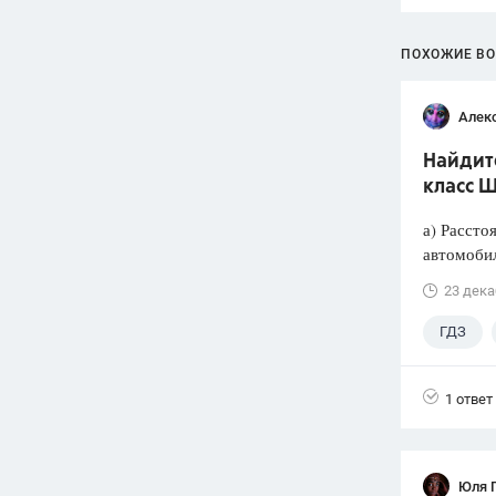
ПОХОЖИЕ В
Алек
Найдите
класс Ш
а) Рассто
автомобил
23 дека
ГДЗ
1 ответ
Юля 