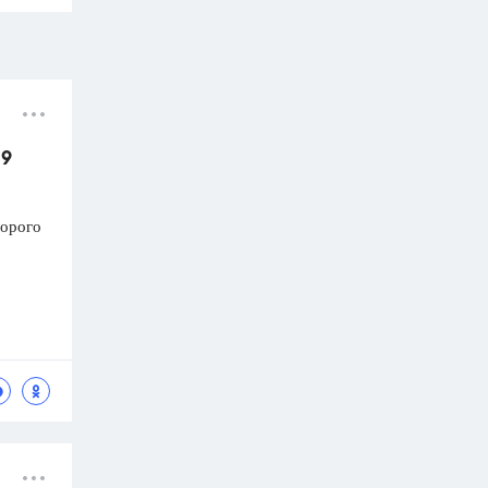
 9
торого