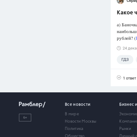
Сера
Какое ч
а) Баночк
наибольше
рублей? (
24 дека
ГДЗ
1 ответ
Все новости
Бизнес 
В мире
Экономи
6+
Новости Москвы
Компани
Политика
Рынки
Общество
Личный 