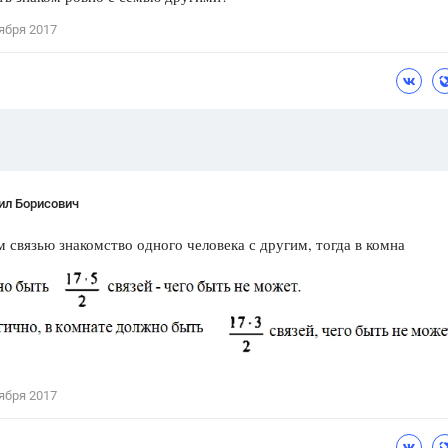
Цветков Л. А.
ября 2017
Психология
Отношения,
Любовь,
Красота,
Во
ПОКАЗАТЬ ВСЕ
ил Борисович
м связью знакомство одного человека с другим, тогда в комна
ября 2017