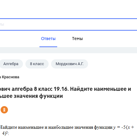
Ответы
Темы
Алгебра
8 класс
Мордкович А.Г.
ы
Домашнее задание
Русский язык,
Химия,
Геометрия,
а Краснова
Обществознание,
Физика
ич алгебра 8 класс 19.16. Найдите наименьшее и
Школа
ьшее значения функции
9 класс,
8 класс,
11 класс,
10 клас
6 класс,
4 класс,
5 класс,
1 класс,
Учебники
Разумовская М.М.,
Габриелян О.С
Рудзитис Г.Е.,
Цыбулько И.П.,
Атан