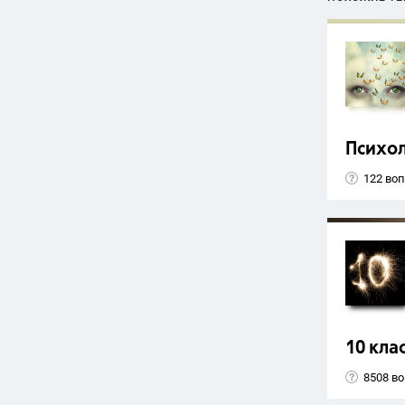
Психо
122 во
10 кла
8508 в