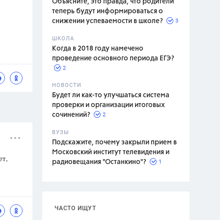
Объясните, это правда, что родители
теперь будут информироваться о
3
снижении успеваемости в школе?
ШКОЛА
спитание
Когда в 2018 году намечено
проведение основного периода ЕГЭ?
2
НОВОСТИ
Будет ли как-то улучшаться система
проверки и организации итоговых
2
сочинений?
ВУЗЫ
Подскажите, почему закрыли прием в
Московский институт телевидения и
ет,
1
радиовещания "Останкино"?
ЧАСТО ИЩУТ