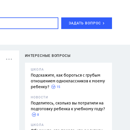
ЗАДАТЬ ВОПРОС
ИНТЕРЕСНЫЕ ВОПРОСЫ
ШКОЛА
Подскажите, как бороться с грубым
отношением одноклассников к моему
15
ребенку?
с,
7 класс,
НОВОСТИ
2 класс
Поделитесь, сколько вы потратили на
подготовку ребенка к учебному году?
8
.,
ШКОЛА
асян Л.С.,