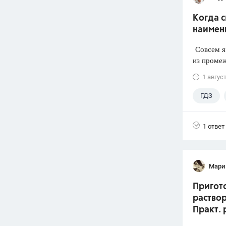
Когда 
наимен
Совсем я 
из промеж
1 авгус
ГДЗ
1 ответ
Мари
Пригото
раствор
Практ. 