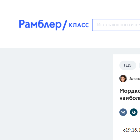
?
ГДЗ
Популярные тем
Ален
ГДЗ
67571
ответ
Мордков
ЕГЭ
наибол
3273
ответа
ОГЭ
3460
ответов
ФИПИ
30
ответов