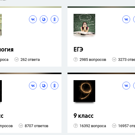
логия
ЕГЭ
проса
262 ответа
2985 вопросов
3273 отв
сс
9 класс
опросов
8707 ответов
16392 вопроса
16957 от