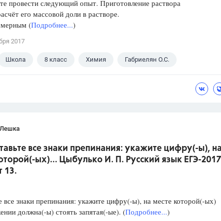
те провести следующий опыт. Приготовление раствора
расчёт его массовой доли в растворе.
 мерным (
Подробнее...
)
бря 2017
Школа
8 класс
Химия
Габриелян О.С.
 Лешка
ставьте все знаки препинания: укажите цифру(-ы), н
оторой(-ых)... Цыбулько И. П. Русский язык ЕГЭ-2017
 13.
е все знаки препинания: укажите цифру(-ы), на месте которой(-ых)
ении должна(-ы) стоять запятая(-ые). (
Подробнее...
)