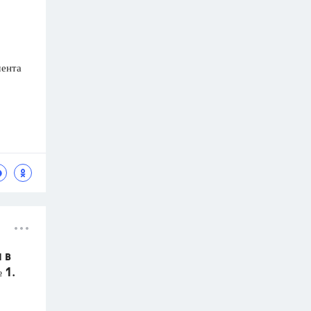
мента
 в
 1.