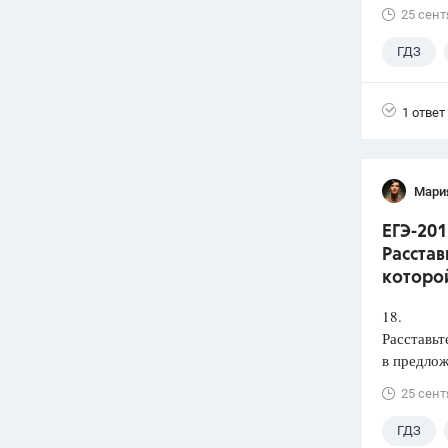
25 сент
ГДЗ
1 ответ
Мари
ЕГЭ-201
Расстав
которой
18.
Расставьт
в предлож
25 сент
ГДЗ