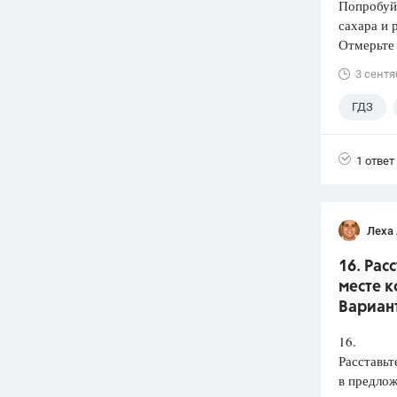
Попробуй
сахара и 
Отмерьте
3 сентя
ГДЗ
1 ответ
Леха
16. Рас
месте к
Вариант
16.
Расставьт
в предлож