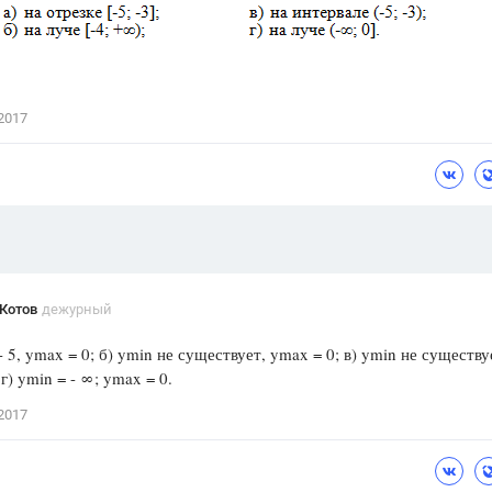
Цветков Л. А.
Психология
Отношения,
Любовь,
Красота,
Во
2017
ПОКАЗАТЬ ВСЕ
Котов
дежурный
 - 5, ymax = 0; б) ymin не существует, ymax = 0; в) ymin не существу
г) ymin = - ∞; ymax = 0.
2017