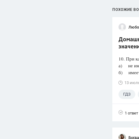
ПОХОЖИЕ В
Любо
Домашня
значени
10. При к
а) не им
б) имеет 
13 июл
ГДЗ
1 ответ
Богд