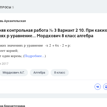
ОПРОСЫ
5
вь Архангельская
я контрольная работа № 3 Вариант 2 10. При каки
ях р уравнение... Мордкович 8 класс алгебра
аких значениях р уравнение -х 2 + 6х - 2 = р:
еет корней;
один корень; (
Подробнее...
)
я 2017
Мордкович А.Г.
Алгебра
8 класс
ана Брюнеточкина