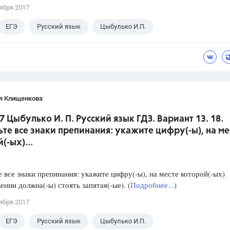
ября 2017
ЕГЭ
Русский язык
Цыбулько И.П.
я Клищенкова
7 Цыбулько И. П. Русский язык ГДЗ. Вариант 13. 18.
ьте все знаки препинания: укажите цифру(-ы), на ме
(-ых)...
е все знаки препинания: укажите цифру(-ы), на месте которой(-ых)
ении должна(-ы) стоять запятая(-ые). (
Подробнее...
)
ября 2017
ЕГЭ
Русский язык
Цыбулько И.П.