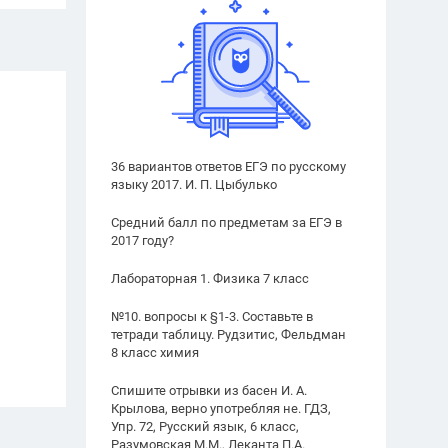
36 вариантов ответов ЕГЭ по русскому
языку 2017. И. П. Цыбулько
Средний балл по предметам за ЕГЭ в
2017 году?
Лабораторная 1. Физика 7 класс
№10. вопросы к §1-3. Составьте в
тетради таблицу. Рудзитис, Фельдман
8 класс химия
Спишите отрывки из басен И. А.
Крылова, верно употребляя не. ГДЗ,
Упр. 72, Русский язык, 6 класс,
Разумовская М.М., Леканта П.А.