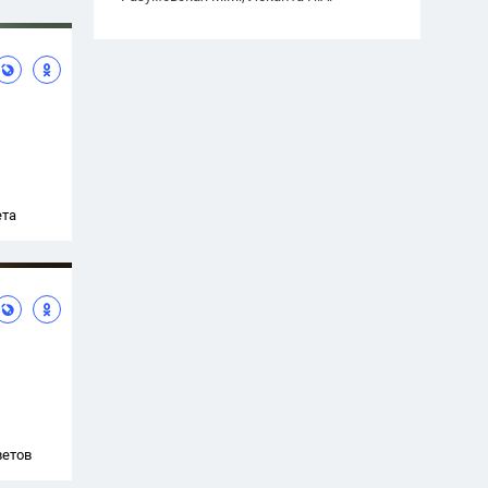
ета
ветов