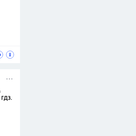
а
 ГДЗ.