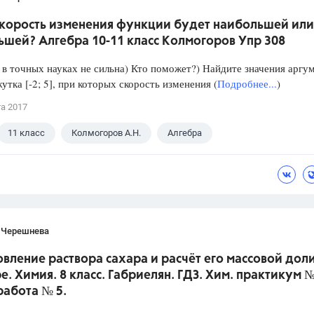
скорость изменения функции будет наибольшей или
ьшей? Алгебра 10-11 класс Колмогоров Упр 308
в точных науках не сильна) Кто поможет?) Найдите значения аргу
утка [-2; 5], при которых скорость изменения (
Подробнее...
)
та 2017
11 класс
Колмогоров А.Н.
Алгебра
 Черешнева
вление раствора сахара и расчёт его массовой доли
е. Химия. 8 класс. Габриелян. ГДЗ. Хим. практикум №
работа № 5.