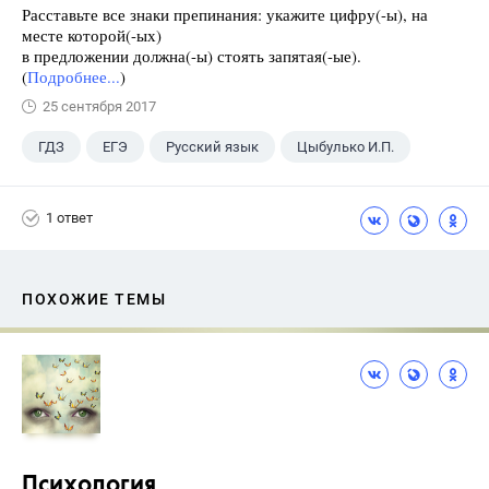
Расставьте все знаки препинания: укажите цифру(-ы), на
месте которой(-ых)
в предложении должна(-ы) стоять запятая(-ые).
(
Подробнее...
)
25 сентября 2017
ГДЗ
ЕГЭ
Русский язык
Цыбулько И.П.
1 ответ
ПОХОЖИЕ ТЕМЫ
Психология