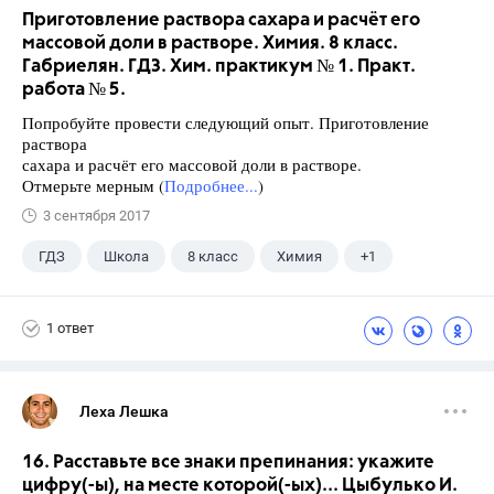
Приготовление раствора сахара и расчёт его
массовой доли в растворе. Химия. 8 класс.
Габриелян. ГДЗ. Хим. практикум № 1. Практ.
работа № 5.
Попробуйте провести следующий опыт. Приготовление
раствора
сахара и расчёт его массовой доли в растворе.
Отмерьте мерным (
Подробнее...
)
3 сентября 2017
ГДЗ
Школа
8 класс
Химия
+1
Габриелян О.С.
1 ответ
Леха Лешка
16. Расставьте все знаки препинания: укажите
цифру(-ы), на месте которой(-ых)... Цыбулько И.