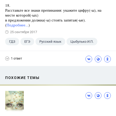
18.
Расставьте все знаки препинания: укажите цифру(-ы), на
месте которой(-ых)
в предложении должна(-ы) стоять запятая(-ые).
(
Подробнее...
)
25 сентября 2017
ГДЗ
ЕГЭ
Русский язык
Цыбулько И.П.
1 ответ
ПОХОЖИЕ ТЕМЫ