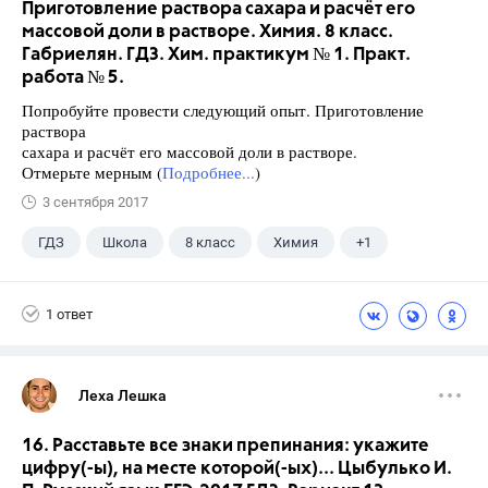
Приготовление раствора сахара и расчёт его
массовой доли в растворе. Химия. 8 класс.
Габриелян. ГДЗ. Хим. практикум № 1. Практ.
работа № 5.
Попробуйте провести следующий опыт. Приготовление
раствора
сахара и расчёт его массовой доли в растворе.
Отмерьте мерным (
Подробнее...
)
3 сентября 2017
ГДЗ
Школа
8 класс
Химия
+1
Габриелян О.С.
1 ответ
Леха Лешка
16. Расставьте все знаки препинания: укажите
цифру(-ы), на месте которой(-ых)... Цыбулько И.