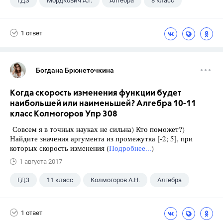
ГДЗ
Мордкович А.Г.
Алгебра
8 класс
1 ответ
Богдана Брюнеточкина
Когда скорость изменения функции будет
наибольшей или наименьшей? Алгебра 10-11
класс Колмогоров Упр 308
Совсем я в точных науках не сильна) Кто поможет?)
Найдите значения аргумента из промежутка [-2; 5], при
которых скорость изменения (
Подробнее...
)
1 августа 2017
ГДЗ
11 класс
Колмогоров А.Н.
Алгебра
1 ответ