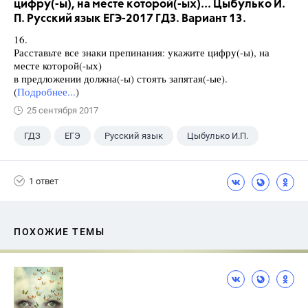
цифру(-ы), на месте которой(-ых)... Цыбулько И.
П. Русский язык ЕГЭ-2017 ГДЗ. Вариант 13.
16.
Расставьте все знаки препинания: укажите цифру(-ы), на
месте которой(-ых)
в предложении должна(-ы) стоять запятая(-ые).
(
Подробнее...
)
25 сентября 2017
ГДЗ
ЕГЭ
Русский язык
Цыбулько И.П.
1 ответ
ПОХОЖИЕ ТЕМЫ